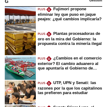
G
Gestión
Fujimori propone
PLUS
G
eliminar ley que puso en jaque
peajes: ¿qué cambios implicaría?
Plantas procesadoras de
PLUS
G
oro en la mira del Gobierno: la
propuesta contra la minería ilegal
¿Cambios en el comercio
PLUS
G
exterior? El cambio aduanero al
que apuntaría el Gobierno de
Fujimori
UTP, UPN y Senati: las
PLUS
G
razones por la que los capitalinos
las prefieren para estudiar