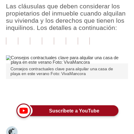
Las cláusulas que deben considerar los
Tu Dinero
propietarios del inmueble cuando alquilan
su vivienda y los derechos que tienen los
Finanzas Personales
inquilinos. Los detalles a continuación:
Inmobiliarias
Plus G
Opinión
Consejos contractuales clave para alquilar una casa de
Editorial
playa en este verano Foto: VivaMancora
Pregunta de hoy
Únete a nuestro canal
Blogs
Tendencias
Suscríbete a YouTube
Lujo
Viajes