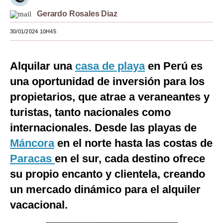
Gerardo Rosales Diaz
Moda
30/01/2024 10H45
Estilos
Mundo
Alquilar una
casa de playa
en Perú es
EEUU
una oportunidad de inversión para los
México
propietarios, que atrae a veraneantes y
turistas, tanto nacionales como
España
internacionales. Desde las playas de
Internacional
Máncora
en el norte hasta las costas de
Tecnología
Paracas
en el sur, cada destino ofrece
su propio encanto y clientela, creando
Club del Suscriptor
un mercado dinámico para el alquiler
Mix
vacacional.
G de Gestión