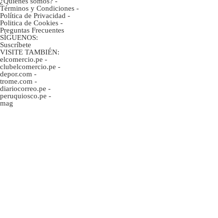
¿Quiénes somos?
-
Términos y Condiciones
-
Política de Privacidad
-
Politica de Cookies
-
Preguntas Frecuentes
SÍGUENOS:
Suscríbete
VISITE TAMBIÉN:
elcomercio.pe
-
clubelcomercio.pe
-
depor.com
-
trome.com
-
diariocorreo.pe
-
peruquiosco.pe
-
mag