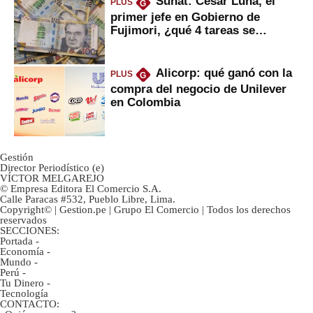
Sunat: César Luna, el
PLUS
G
primer jefe en Gobierno de
Fujimori, ¿qué 4 tareas se
marcan urgentes?
Alicorp: qué ganó con la
PLUS
G
compra del negocio de Unilever
en Colombia
Gestión
Director Periodístico (e)
VÍCTOR MELGAREJO
© Empresa Editora El Comercio S.A.
Calle Paracas #532, Pueblo Libre, Lima.
Copyright© | Gestion.pe | Grupo El Comercio | Todos los derechos
reservados
SECCIONES:
Portada
-
Economía
-
Mundo
-
Perú
-
Tu Dinero
-
Tecnología
CONTACTO: