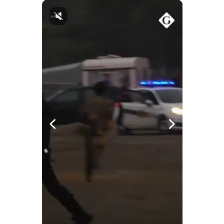
Notas Contratadas
Podcast
Gestión TV
Videos
Fotogalerías
gestion.pe
¿quiénes
Somos?
Términos
Y
Condiciones
Política
De
Privacidad