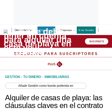
Últimas Noticias
Empresas G
Empresas
G de Gestión
Finanzas
Lo último
Peru Quiosco
SUSCRÍBETE
Portada
EXCLUSIVO PARA SUSCRIPTORES
Empresas
PLUS
G
Management & Empleo
GESTION
>
TU DINERO
>
INMOBILIARIAS
Economía
Añadir
Gestión
como fuente preferida en
Mercados
Alquiler de casas de playa: las
Perú
cláusulas claves en el contrato
Política