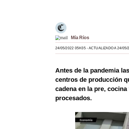
Estilos
Únete a nuestro canal
Mundo
EEUU
Mía Ríos
México
24/05/2022 05H35
- ACTUALIZADO A 24/05/
España
Internacional
Antes de la pandemia la
Tecnología
centros de producción q
Club del Suscriptor
cadena en la pre, cocina
procesados.
Mix
G de Gestión
Notas Contratadas