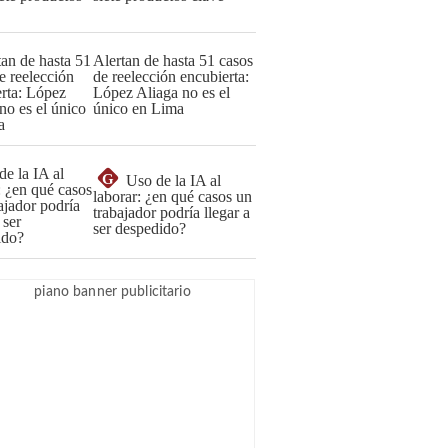
Alertan de hasta 51 casos
de reelección encubierta:
López Aliaga no es el
único en Lima
G
Uso de la IA al
laborar: ¿en qué casos un
trabajador podría llegar a
ser despedido?