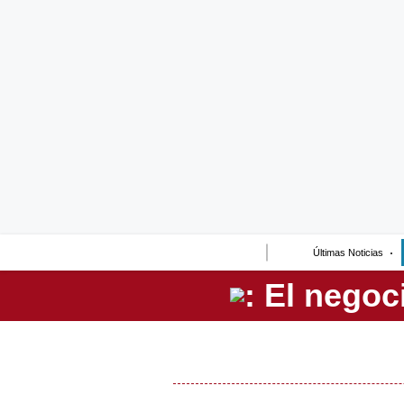
Lo último
Peru Quiosco
Portada
Empresas
Management & Empleo
Economía
Últimas Noticias
Mercados
Perú
Política
Tu Dinero