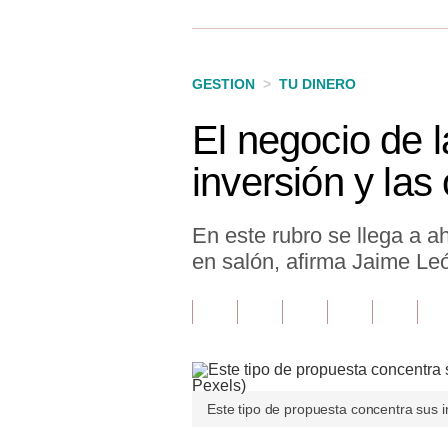
Finanzas Personales
Inmobiliarias
GESTION
>
TU DINERO
Plus G
El negocio de 
Opinión
inversión y la
Editorial
Pregunta de hoy
En este rubro se llega a a
en salón, afirma Jaime L
Blogs
Tendencias
Lujo
Viajes
Este tipo de propuesta concentra sus i
Moda