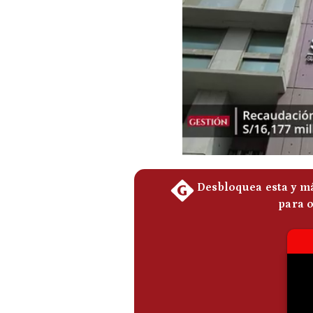
Podcast
Gestión TV
Videos
Fotogalerías
gestion.pe
¿quiénes
Somos?
Términos
Y
Condiciones
Política
De
Privacidad
Politica