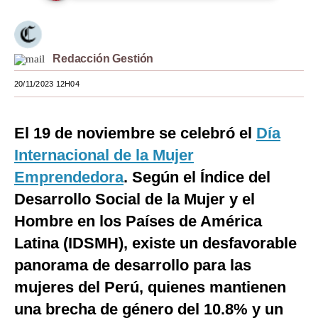
Moda
Estilos
Redacción Gestión
Mundo
20/11/2023 12H04
EEUU
El 19 de noviembre se celebró el
Día
México
Internacional de la Mujer
España
Emprendedora
. Según el Índice del
Internacional
Desarrollo Social de la Mujer y el
Hombre en los Países de América
Tecnología
Latina (IDSMH), existe un desfavorable
Club del Suscriptor
panorama de desarrollo para las
Mix
mujeres del Perú, quienes mantienen
G de Gestión
una brecha de género del 10.8% y un