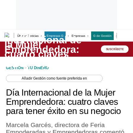
Últimas Noticias
Empresas G
Empresas
G de Gestión
Finanzas
Lo último
Peru Quiosco
SUSCRÍBETE
Portada
GESTION
>
TU DINERO
Empresas
Añadir
Gestión
como fuente preferida en
Management & Empleo
Día Internacional de la Mujer
Economía
Emprendedora: cuatro claves
para tener éxito en su negocio
Mercados
Perú
Marcela Garcés, directora de Feria
Empoderadas y Emprendedoras comentó
Política