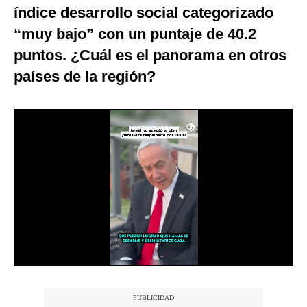
índice desarrollo social categorizado
Notas Contratadas
“muy bajo” con un puntaje de 40.2
Podcast
puntos. ¿Cuál es el panorama en otros
Gestión TV
países de la región?
Videos
Fotogalerías
gestion.pe
¿quiénes
Somos?
Términos
Y
Condiciones
Política
De
Privacidad