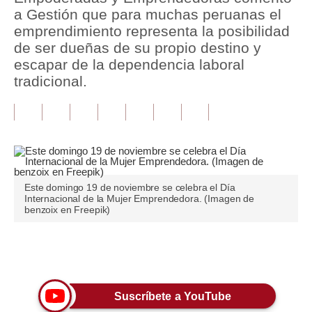
a Gestión que para muchas peruanas el
Tu Dinero
emprendimiento representa la posibilidad
de ser dueñas de su propio destino y
Finanzas Personales
escapar de la dependencia laboral
tradicional.
Inmobiliarias
Plus G
Opinión
Editorial
Este domingo 19 de noviembre se celebra el Día
Pregunta de hoy
Internacional de la Mujer Emprendedora. (Imagen de
benzoix en Freepik)
Blogs
Tendencias
Únete a nuestro canal
Lujo
Suscríbete a YouTube
Viajes