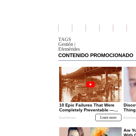
TAGS
Gestión
|
Efemérides