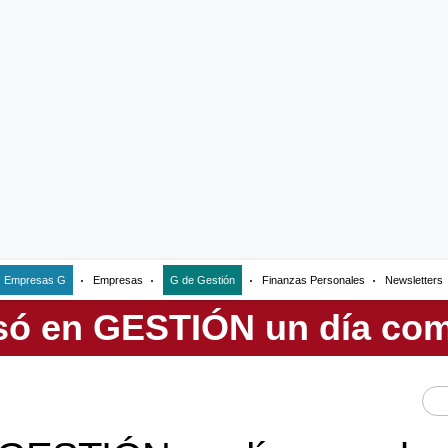
Empresas G
Empresas
G de Gestión
Finanzas Personales
Newsletters