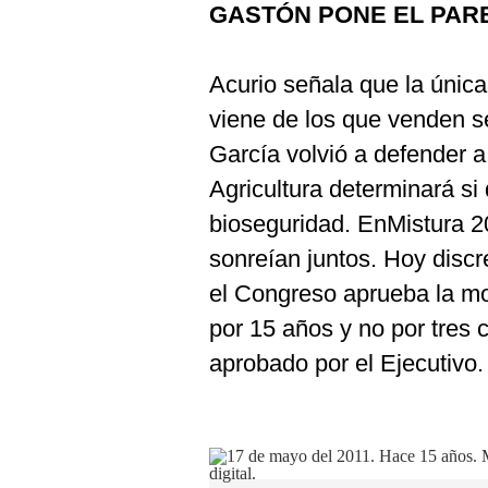
GASTÓN PONE EL PAR
Podcast
Gestión TV
Acurio señala que la únic
Videos
viene de los que venden s
Fotogalerías
García volvió a defender a
Agricultura determinará si
bioseguridad. EnMistura 2
gestion.pe
sonreían juntos. Hoy disc
¿quiénes
el Congreso aprueba la mo
Somos?
por 15 años y no por tres
Términos
Y
aprobado por el Ejecutivo.
Condiciones
Política
De
Privacidad
Politica