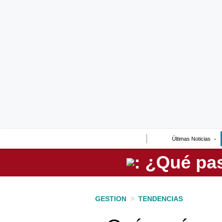
Lo último
Peru Quiosco
Portada
Empresas
Management & Empleo
Economía
Últimas Noticias
Mercados
Perú
Política
GESTION
>
TENDENCIAS
Tu Dinero