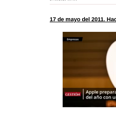
Estilos
Mundo
17 de mayo del 2011. Ha
EEUU
México
España
Internacional
Tecnología
Club del Suscriptor
Mix
G de Gestión
Notas Contratadas