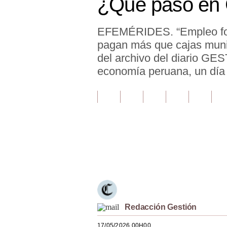
¿Qué pasó en 
Finanzas Personales
EFEMÉRIDES. “Empleo form
Inmobiliarias
pagan más que cajas munic
Plus G
del archivo del diario GE
economía peruana, un día
Opinión
Editorial
Pregunta de hoy
Blogs
Únete a nuestro canal
Tendencias
Lujo
Viajes
Redacción Gestión
Moda
17/05/2026 00H00