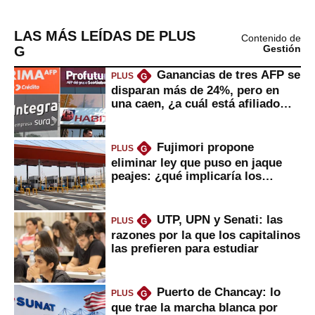
LAS MÁS LEÍDAS DE PLUS
Contenido de
G
Gestión
Ganancias de tres AFP se
PLUS
G
disparan más de 24%, pero en
una caen, ¿a cuál está afiliado
usted?
Fujimori propone
PLUS
G
eliminar ley que puso en jaque
peajes: ¿qué implicaría los
usuarios?
UTP, UPN y Senati: las
PLUS
G
razones por la que los capitalinos
las prefieren para estudiar
Puerto de Chancay: lo
PLUS
G
que trae la marcha blanca por