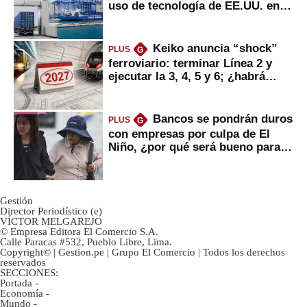
uso de tecnología de EE.UU. en
mercancías
Keiko anuncia “shock”
PLUS
G
ferroviario: terminar Línea 2 y
ejecutar la 3, 4, 5 y 6; ¿habrá
avances?
Bancos se pondrán duros
PLUS
G
con empresas por culpa de El
Niño, ¿por qué será bueno para
ahorristas?
Gestión
Director Periodístico (e)
VÍCTOR MELGAREJO
© Empresa Editora El Comercio S.A.
Calle Paracas #532, Pueblo Libre, Lima.
Copyright© | Gestion.pe | Grupo El Comercio | Todos los derechos
reservados
SECCIONES:
Portada
-
Economía
-
Mundo
-