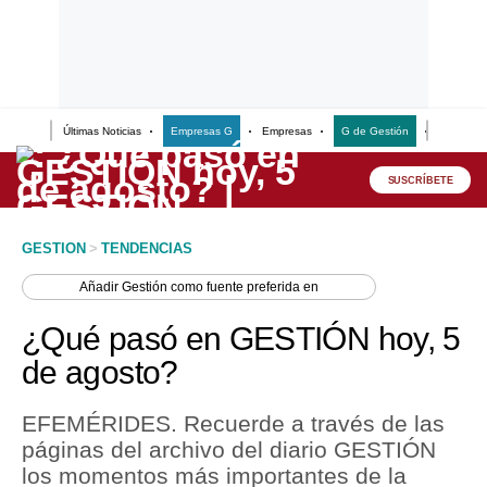
Últimas Noticias
Empresas G
Empresas
G de Gestión
Finanzas
Lo último
Peru Quiosco
SUSCRÍBETE
Portada
GESTION
>
TENDENCIAS
Empresas
Añadir
Gestión
como fuente preferida en
Management & Empleo
¿Qué pasó en GESTIÓN hoy, 5
Economía
de agosto?
Mercados
EFEMÉRIDES. Recuerde a través de las
Perú
páginas del archivo del diario GESTIÓN
los momentos más importantes de la
Política