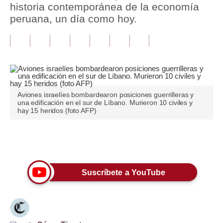
historia contemporánea de la economía
peruana, un día como hoy.
Tu Dinero
Finanzas Personales
Inmobiliarias
Plus G
Aviones israelíes bombardearon posiciones guerrilleras y
Opinión
una edificación en el sur de Líbano. Murieron 10 civiles y
hay 15 heridos (foto AFP)
Editorial
Pregunta de hoy
Únete a nuestro canal
Blogs
Suscríbete a YouTube
Tendencias
Lujo
Viajes