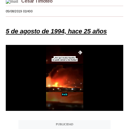
César Timoteo
Moda
05/08/2019 01H00
Estilos
5 de agosto de 1994, hace 25 años
Mundo
EEUU
México
España
Internacional
Tecnología
Club del Suscriptor
Mix
G de Gestión