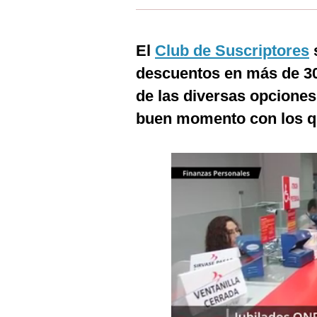
Estilos
Mundo
El
Club de Suscriptores
s
descuentos en más de 3
EEUU
de las diversas opcione
México
buen momento con los q
España
Internacional
Tecnología
Club del Suscriptor
Mix
G de Gestión
Notas Contratadas