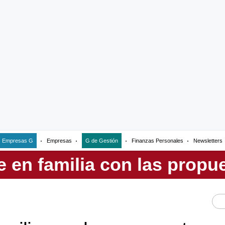
Empresas G
Empresas
G de Gestión
Finanzas Personales
Newsletters