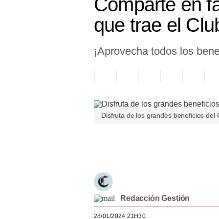
Comparte en fa
Finanzas Personales
que trae el Clu
Inmobiliarias
¡Aprovecha todos los benef
Plus G
Opinión
Editorial
Pregunta de hoy
Disfruta de los grandes beneficios del 
Blogs
Únete a nuestro canal
Tendencias
Lujo
Viajes
Redacción Gestión
Moda
28/01/2024 21H30