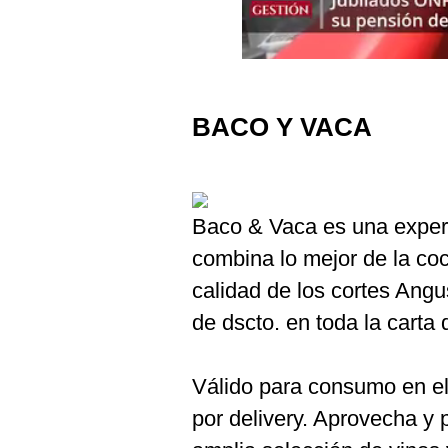
Podcast
Gestión TV
Videos
BACO Y VACA
Fotogalerías
Baco & Vaca es una experi
gestion.pe
combina lo mejor de la coc
¿quiénes
Somos?
calidad de los cortes Ang
Términos
de dscto. en toda la carta
Y
Condiciones
Política
Válido para consumo en el 
De
Privacidad
por delivery. Aprovecha y 
Politica