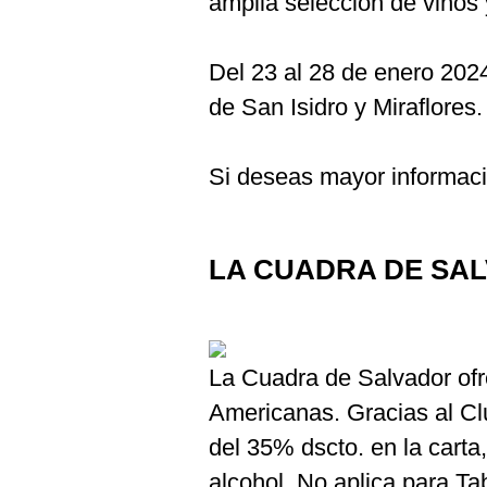
amplia selección de vino
De
Cookies
Preguntas
Del 23 al 28 de enero 202
Frecuentes
de San Isidro y Miraflores.
Si deseas mayor informació
LA CUADRA DE SA
La Cuadra de Salvador of
Americanas. Gracias al C
del 35% dscto. en la carta
alcohol. No aplica para Ta