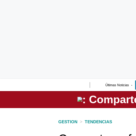
Lo último
Peru Quiosco
Portada
Empresas
Management & Empleo
Economía
Últimas Noticias
Mercados
Perú
Política
GESTION
>
TENDENCIAS
Tu Dinero