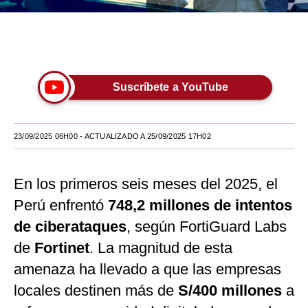
Moda
Únete a nuestro canal
Estilos
Mundo
Suscríbete a YouTube
EEUU
México
23/09/2025 06H00
- ACTUALIZADO A 25/09/2025 17H02
España
En los primeros seis meses del 2025, el
Internacional
Perú enfrentó
748,2 millones de intentos
Tecnología
de ciberataques
, según FortiGuard Labs
Club del Suscriptor
de
Fortinet
. La magnitud de esta
amenaza ha llevado a que las empresas
Mix
locales destinen más de
S/400 millones
a
G de Gestión