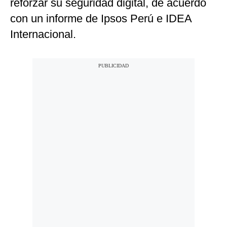
reforzar su seguridad digital, de acuerdo
Notas Contratadas
con un informe de Ipsos Perú e IDEA
Podcast
Internacional.
Gestión TV
Videos
Fotogalerías
gestion.pe
¿quiénes
Somos?
Términos
Y
Condiciones
Política
De
Privacidad