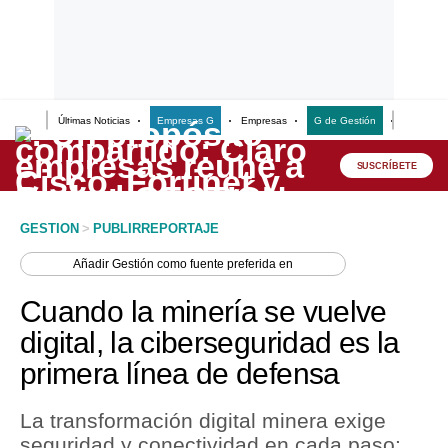
Últimas Noticias
Empresas G
Empresas
G de Gestión
Finanzas
Lo último
Peru Quiosco
SUSCRÍBETE
Portada
GESTION
>
PUBLIRREPORTAJE
Empresas
Añadir
Gestión
como fuente preferida en
Management & Empleo
Cuando la minería se vuelve
Economía
digital, la ciberseguridad es la
primera línea de defensa
Mercados
Perú
La transformación digital minera exige
seguridad y conectividad en cada paso:
Política