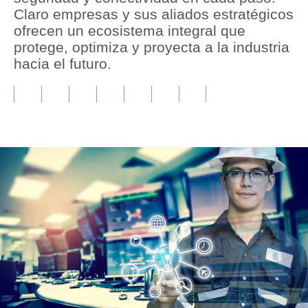
Claro empresas y sus aliados estratégicos
Tu Dinero
ofrecen un ecosistema integral que
protege, optimiza y proyecta a la industria
Finanzas Personales
hacia el futuro.
Inmobiliarias
Plus G
Opinión
Editorial
Pregunta de hoy
Blogs
Tendencias
Lujo
Viajes