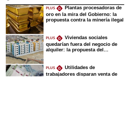
Plantas procesadoras de
PLUS
G
oro en la mira del Gobierno: la
propuesta contra la minería ilegal
Viviendas sociales
PLUS
G
quedarían fuera del negocio de
alquiler: la propuesta del
gobierno
Utilidades de
PLUS
G
trabajadores disparan venta de
casas y autos, ¿cómo amasan
tanta liquidez?
Dos nuevas financieras
PLUS
G
tocan la puerta de la SBS, ¿cuál
es su conexión con cooperativas?
Alta oferta de talentos
PLUS
G