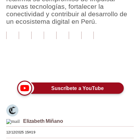
nuevas tecnologías, fortalecer la
Tu Dinero
conectividad y contribuir al desarrollo de
un ecosistema digital en Perú.
Finanzas Personales
Inmobiliarias
Plus G
Opinión
Únete a nuestro canal
Editorial
Pregunta de hoy
Suscríbete a YouTube
Blogs
Tendencias
Elizabeth Miñano
Lujo
12/12/2025 15H19
Viajes