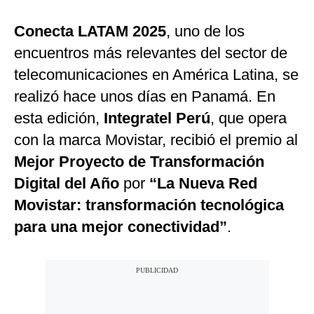
Moda
Conecta LATAM 2025
, uno de los
Estilos
encuentros más relevantes del sector de
telecomunicaciones en América Latina, se
Mundo
realizó hace unos días en Panamá. En
EEUU
esta edición,
Integratel Perú
, que opera
México
con la marca Movistar, recibió el premio al
Mejor Proyecto de Transformación
España
Digital del Año
por
“La Nueva Red
Internacional
Movistar: transformación tecnológica
Tecnología
para una mejor conectividad”
.
Club del Suscriptor
Mix
G de Gestión