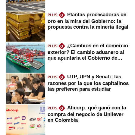
Plantas procesadoras de
PLUS
G
oro en la mira del Gobierno: la
propuesta contra la minería ilegal
¿Cambios en el comercio
PLUS
G
exterior? El cambio aduanero al
que apuntaría el Gobierno de
Fujimori
UTP, UPN y Senati: las
PLUS
G
razones por la que los capitalinos
las prefieren para estudiar
Alicorp: qué ganó con la
PLUS
G
compra del negocio de Unilever
en Colombia