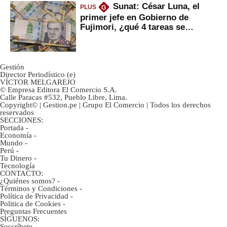
Sunat: César Luna, el
PLUS
G
primer jefe en Gobierno de
Fujimori, ¿qué 4 tareas se
marcan urgentes?
Gestión
Director Periodístico (e)
VÍCTOR MELGAREJO
© Empresa Editora El Comercio S.A.
Calle Paracas #532, Pueblo Libre, Lima.
Copyright© | Gestion.pe | Grupo El Comercio | Todos los derechos
reservados
SECCIONES:
Portada
-
Economía
-
Mundo
-
Perú
-
Tu Dinero
-
Tecnología
CONTACTO:
¿Quiénes somos?
-
Términos y Condiciones
-
Política de Privacidad
-
Politica de Cookies
-
Preguntas Frecuentes
SÍGUENOS:
Suscríbete