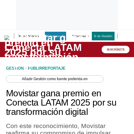
Últimas Noticias
Empresas G
Empresas
G de Gestión
Finanzas
Lo último
Peru Quiosco
SUSCRÍBETE
Portada
GESTION
>
PUBLIRREPORTAJE
Empresas
Añadir
Gestión
como fuente preferida en
Management & Empleo
Movistar gana premio en
Economía
Conecta LATAM 2025 por su
transformación digital
Mercados
Perú
Con este reconocimiento, Movistar
reafirma su compromiso de impulsar
Política