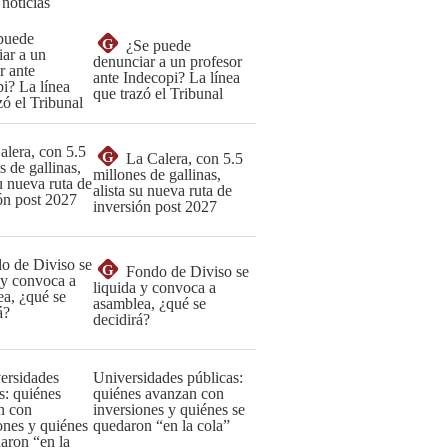
 noticias
G
¿Se puede
denunciar a un profesor
ante Indecopi? La línea
que trazó el Tribunal
G
La Calera, con 5.5
millones de gallinas,
alista su nueva ruta de
inversión post 2027
G
Fondo de Diviso se
liquida y convoca a
asamblea, ¿qué se
decidirá?
Universidades públicas:
quiénes avanzan con
inversiones y quiénes se
quedaron “en la cola”