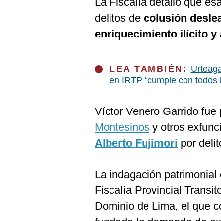
La Fiscalía detalló que es
De
Cookies
delitos de
colusión desle
Preguntas
enriquecimiento ilícito y 
Frecuentes
LEA TAMBIÉN:
Urteaga
en IRTP “cumple con todos l
Víctor Venero Garrido fue
Montesinos
y otros exfunci
Alberto Fujimori
por delit
La indagación patrimonial 
Fiscalía Provincial Transi
Dominio de Lima, el que co