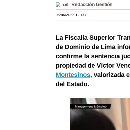
Redacción Gestión
Estilos
05/06/2023 12H37
Mundo
EEUU
La Fiscalía Superior Tra
México
de Dominio de Lima info
España
confirme la sentencia ju
Internacional
propiedad de Víctor Vene
Montesinos
, valorizada 
Tecnología
del Estado.
Club del Suscriptor
Mix
G de Gestión
Notas Contratadas