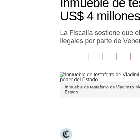
Inmueble de te
Finanzas Personales
US$ 4 millones
Inmobiliarias
La Fiscalía sostiene que 
Plus G
ilegales por parte de Vene
Opinión
Editorial
Pregunta de hoy
Blogs
Inmueble de testaferro de Vladimiro M
Estado
Tendencias
Lujo
Únete a nuestro canal
Viajes
Moda