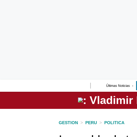
Lo último
Peru Quiosco
Portada
Empresas
Management & Empleo
Economía
Últimas Noticias
Mercados
Perú
Política
GESTION
>
PERU
>
POLITICA
Tu Dinero