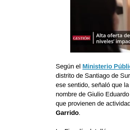
Podcast
Gestión TV
Videos
Fotogalerías
gestion.pe
Según el
Ministerio Públ
¿quiénes
distrito de Santiago de Sur
Somos?
ese sentido, señaló que la
Términos
nombre de Giulio Eduardo 
Y
Condiciones
que provienen de actividad
Política
Garrido
.
De
Privacidad
Politica