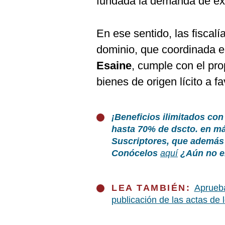
fundada la demanda de ext
En ese sentido, las
fiscal
dominio, que coordinada el
Esaine
, cumple con el pro
bienes de origen lícito a f
¡Beneficios ilimitados con
hasta 70% de dscto. en m
Suscriptores, que además 
Conócelos
aquí
¿Aún no er
LEA TAMBIÉN:
Aprueba
publicación de las actas de 