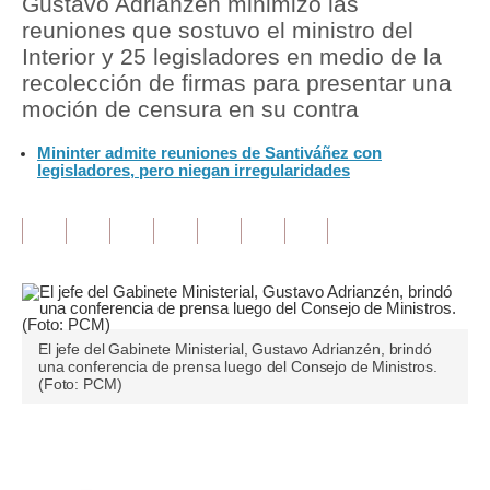
Gustavo Adrianzén minimizó las
reuniones que sostuvo el ministro del
Tu Dinero
Interior y 25 legisladores en medio de la
recolección de firmas para presentar una
Finanzas Personales
moción de censura en su contra
Inmobiliarias
Mininter admite reuniones de Santiváñez con
legisladores, pero niegan irregularidades
Plus G
Opinión
Editorial
Pregunta de hoy
Blogs
El jefe del Gabinete Ministerial, Gustavo Adrianzén, brindó
una conferencia de prensa luego del Consejo de Ministros.
(Foto: PCM)
Tendencias
Lujo
Únete a nuestro canal
Viajes