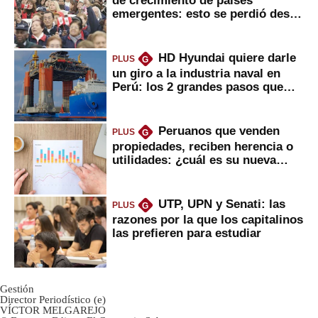
de crecimiento de países
emergentes: esto se perdió desde
2022
HD Hyundai quiere darle
PLUS
G
un giro a la industria naval en
Perú: los 2 grandes pasos que
daría
Peruanos que venden
PLUS
G
propiedades, reciben herencia o
utilidades: ¿cuál es su nueva
inversión clave?
UTP, UPN y Senati: las
PLUS
G
razones por la que los capitalinos
las prefieren para estudiar
Gestión
Director Periodístico (e)
VÍCTOR MELGAREJO