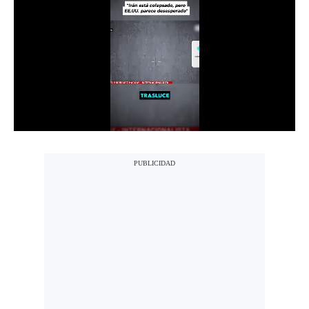
Notas Contratadas
Podcast
Gestión TV
Videos
Fotogalerías
gestion.pe
¿quiénes
Somos?
Términos
Y
Condiciones
Política
De
Privacidad