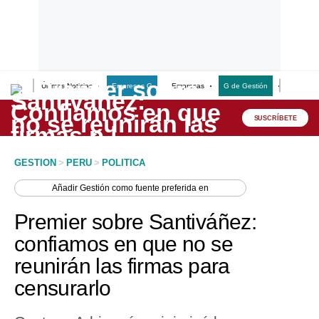
Últimas Noticias
Empresas G
Empresas
G de Gestión
Finanzas
Lo último
Peru Quiosco
SUSCRÍBETE
Portada
GESTION
>
PERU
>
POLITICA
Empresas
Añadir
Gestión
como fuente preferida en
Management & Empleo
Premier sobre Santiváñez:
Economía
confiamos en que no se
reunirán las firmas para
Mercados
censurarlo
Perú
Política