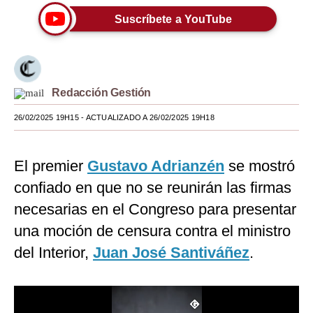
Suscríbete a YouTube
Moda
Estilos
Mundo
Redacción Gestión
EEUU
26/02/2025 19H15
- ACTUALIZADO A 26/02/2025 19H18
México
España
El premier
Gustavo Adrianzén
se mostró
confiado en que no se reunirán las firmas
Internacional
necesarias en el Congreso para presentar
Tecnología
una moción de censura contra el ministro
Club del Suscriptor
del Interior,
Juan José Santiváñez
.
Mix
G de Gestión