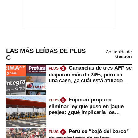
LAS MÁS LEÍDAS DE PLUS
Contenido de
G
Gestión
Ganancias de tres AFP se
PLUS
G
disparan más de 24%, pero en
una caen, ¿a cuál está afiliado
usted?
Fujimori propone
PLUS
G
eliminar ley que puso en jaque
peajes: ¿qué implicaría los
usuarios?
Perú se “bajó del barco”
PLUS
G