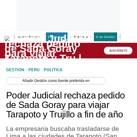
Últimas Noticias
Empresas G
Empresas
G de Gestión
Finanzas
Lo último
Peru Quiosco
SUSCRÍBETE
Portada
GESTION
>
PERU
>
POLITICA
Empresas
Añadir
Gestión
como fuente preferida en
Management & Empleo
Poder Judicial rechaza pedido
Economía
de Sada Goray para viajar
Tarapoto y Trujillo a fin de año
Mercados
Perú
La empresaria buscaba trasladarse de
Lima a las ciudades de Tarapoto (San
Política