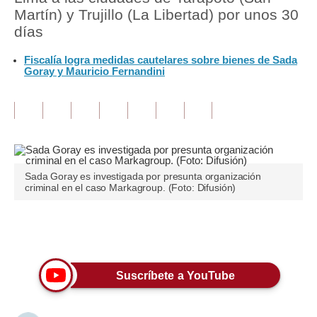
Martín) y Trujillo (La Libertad) por unos 30
Tu Dinero
días
Finanzas Personales
Fiscalía logra medidas cautelares sobre bienes de Sada
Goray y Mauricio Fernandini
Inmobiliarias
Plus G
Opinión
Editorial
Sada Goray es investigada por presunta organización
criminal en el caso Markagroup. (Foto: Difusión)
Pregunta de hoy
Blogs
Únete a nuestro canal
Tendencias
Suscríbete a YouTube
Lujo
Viajes