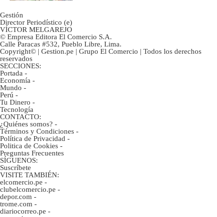
Gestión
Director Periodístico (e)
VÍCTOR MELGAREJO
© Empresa Editora El Comercio S.A.
Calle Paracas #532, Pueblo Libre, Lima.
Copyright© | Gestion.pe | Grupo El Comercio | Todos los derechos
reservados
SECCIONES:
Portada
-
Economía
-
Mundo
-
Perú
-
Tu Dinero
-
Tecnología
CONTACTO:
¿Quiénes somos?
-
Términos y Condiciones
-
Política de Privacidad
-
Politica de Cookies
-
Preguntas Frecuentes
SÍGUENOS:
Suscríbete
VISITE TAMBIÉN:
elcomercio.pe
-
clubelcomercio.pe
-
depor.com
-
trome.com
-
diariocorreo.pe
-