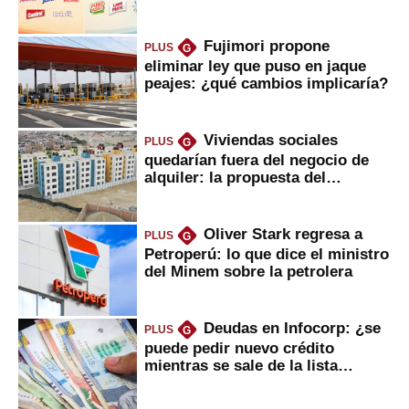
Fujimori propone
PLUS
G
eliminar ley que puso en jaque
peajes: ¿qué cambios implicaría?
Viviendas sociales
PLUS
G
quedarían fuera del negocio de
alquiler: la propuesta del
gobierno
Oliver Stark regresa a
PLUS
G
Petroperú: lo que dice el ministro
del Minem sobre la petrolera
Deudas en Infocorp: ¿se
PLUS
G
puede pedir nuevo crédito
mientras se sale de la lista
negra?