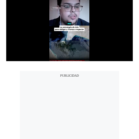
Notas Contratadas
Podcast
Gestión TV
Videos
Fotogalerías
gestion.pe
¿quiénes
Somos?
Términos
Y
Condiciones
Política
De
Privacidad