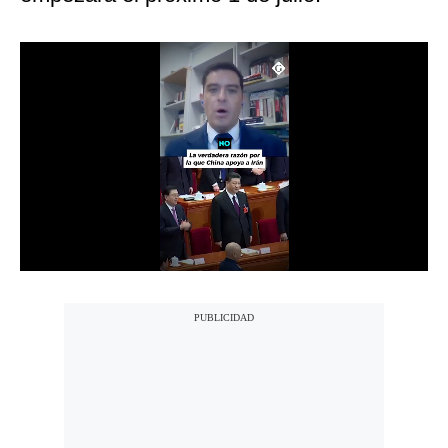
Notas Contratadas
Podcast
Gestión TV
Videos
Fotogalerías
gestion.pe
¿quiénes
Somos?
Términos
Y
Condiciones
Política
De
Privacidad