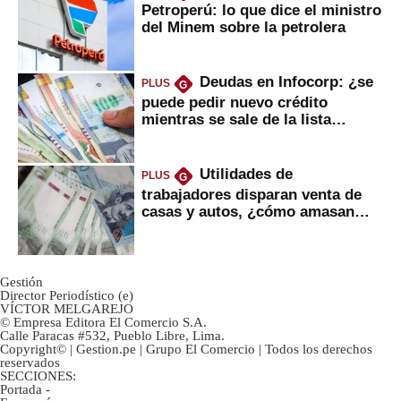
Petroperú: lo que dice el ministro
del Minem sobre la petrolera
Deudas en Infocorp: ¿se
PLUS
G
puede pedir nuevo crédito
mientras se sale de la lista
negra?
Utilidades de
PLUS
G
trabajadores disparan venta de
casas y autos, ¿cómo amasan
tanta liquidez?
Gestión
Director Periodístico (e)
VÍCTOR MELGAREJO
© Empresa Editora El Comercio S.A.
Calle Paracas #532, Pueblo Libre, Lima.
Copyright© | Gestion.pe | Grupo El Comercio | Todos los derechos
reservados
SECCIONES:
Portada
-