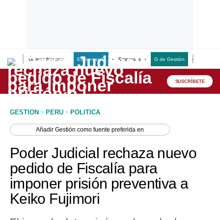
Últimas Noticias
Empresas G
Empresas
G de Gestión
Finanzas
Lo último
Peru Quiosco
SUSCRÍBETE
Portada
GESTION
>
PERU
>
POLITICA
Empresas
Añadir
Gestión
como fuente preferida en
Management & Empleo
Poder Judicial rechaza nuevo
Economía
pedido de Fiscalía para
imponer prisión preventiva a
Mercados
Keiko Fujimori
Perú
Política