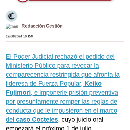
Moda
Estilos
Redacción Gestión
Mundo
12/06/2024 10H50
EEUU
México
El Poder Judicial rechazó el pedido del
Ministerio Público para revocar la
España
comparecencia restringida que afronta la
Internacional
lideresa de Fuerza Popular,
Keiko
Tecnología
Fujimori
, e imponerle prisión preventiva
por presuntamente romper las reglas de
Club del Suscriptor
conducta que le impusieron en el marco
Mix
del
caso Cocteles
, cuyo juicio oral
G de Gestión
empezará el próximo 1 de julio.