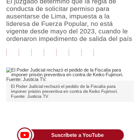
El juzgado determinó que la regla de
conducta de solicitar permiso para
Tu Dinero
ausentarse de Lima, impuesta a la
lideresa de Fuerza Popular, no está
Finanzas Personales
vigente desde mayo del 2023, cuando le
Inmobiliarias
ordenaron impedimento de salida del país
Plus G
Opinión
Editorial
El Poder Judicial rechazó el pedido de la Fiscalía para
Pregunta de hoy
imponer prisión preventiva en contra de Keiko Fujimori.
Fuente: Justicia TV.
Blogs
Tendencias
Únete a nuestro canal
Lujo
Suscríbete a YouTube
Viajes