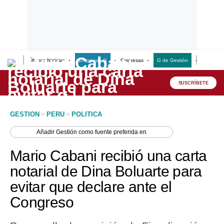
Últimas Noticias
Empresas G
Empresas
G de Gestión
Finanzas
Lo último
Peru Quiosco
SUSCRÍBETE
Portada
GESTION
>
PERU
>
POLITICA
Empresas
Añadir
Gestión
como fuente preferida en
Management & Empleo
Mario Cabani recibió una carta
Economía
notarial de Dina Boluarte para
evitar que declare ante el
Mercados
Congreso
Perú
Política