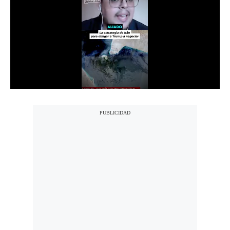
Notas Contratadas
Podcast
Gestión TV
Videos
Fotogalerías
gestion.pe
¿quiénes
Somos?
Términos
Y
Condiciones
Política
De
Privacidad