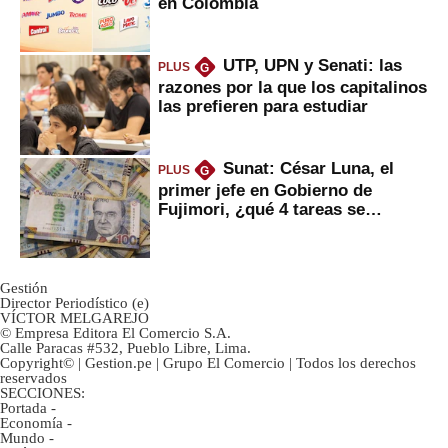
en Colombia
UTP, UPN y Senati: las
PLUS
G
razones por la que los capitalinos
las prefieren para estudiar
Sunat: César Luna, el
PLUS
G
primer jefe en Gobierno de
Fujimori, ¿qué 4 tareas se
marcan urgentes?
Gestión
Director Periodístico (e)
VÍCTOR MELGAREJO
© Empresa Editora El Comercio S.A.
Calle Paracas #532, Pueblo Libre, Lima.
Copyright© | Gestion.pe | Grupo El Comercio | Todos los derechos
reservados
SECCIONES:
Portada
-
Economía
-
Mundo
-