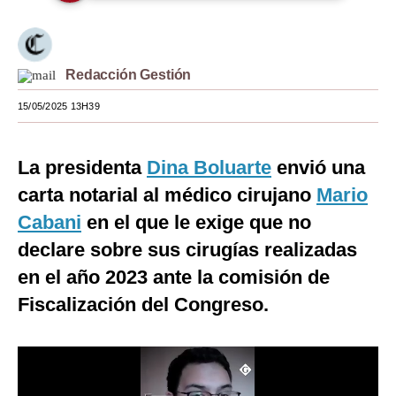
Moda
Estilos
Redacción Gestión
Mundo
15/05/2025 13H39
EEUU
La presidenta
Dina Boluarte
envió una
México
carta notarial al médico cirujano
Mario
España
Cabani
en el que le exige que no
Internacional
declare sobre sus cirugías realizadas
en el año 2023 ante la comisión de
Tecnología
Fiscalización del Congreso.
Club del Suscriptor
Mix
G de Gestión