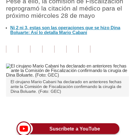
Pese a ello, la comisión de Fiscalización
reprogramó la citación al médico para el
Tu Dinero
próximo miércoles 28 de mayo
Finanzas Personales
Ni 2 ni 3, estas son las operaciones que se hizo Dina
Boluarte: Así lo detalla Mario Cabani
Inmobiliarias
Plus G
Opinión
Editorial
El cirujano Mario Cabani ha declarado en anteriores fechas
Pregunta de hoy
ante la Comisión de Fiscalización confirmando la cirugía de
Dina Boluarte. (Foto: GEC)
Blogs
Tendencias
Únete a nuestro canal
Lujo
Suscríbete a YouTube
Viajes