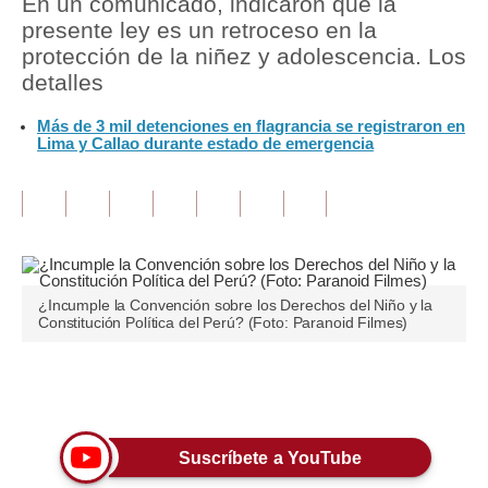
En un comunicado, indicaron que la
presente ley es un retroceso en la
Tu Dinero
protección de la niñez y adolescencia. Los
detalles
Finanzas Personales
Más de 3 mil detenciones en flagrancia se registraron en
Inmobiliarias
Lima y Callao durante estado de emergencia
Plus G
Opinión
Editorial
Pregunta de hoy
¿Incumple la Convención sobre los Derechos del Niño y la
Constitución Política del Perú? (Foto: Paranoid Filmes)
Blogs
Tendencias
Únete a nuestro canal
Lujo
Suscríbete a YouTube
Viajes