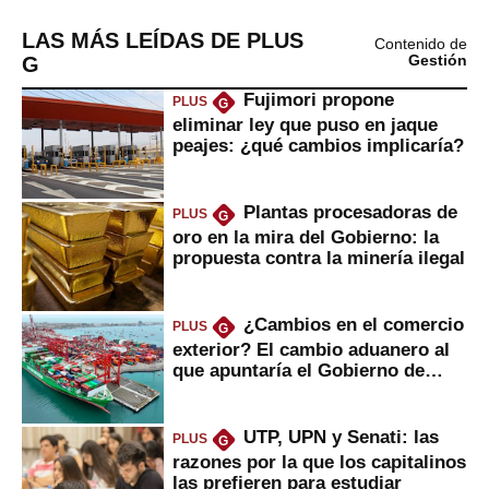
LAS MÁS LEÍDAS DE PLUS
Contenido de
G
Gestión
Fujimori propone
PLUS
G
eliminar ley que puso en jaque
peajes: ¿qué cambios implicaría?
Plantas procesadoras de
PLUS
G
oro en la mira del Gobierno: la
propuesta contra la minería ilegal
¿Cambios en el comercio
PLUS
G
exterior? El cambio aduanero al
que apuntaría el Gobierno de
Fujimori
UTP, UPN y Senati: las
PLUS
G
razones por la que los capitalinos
las prefieren para estudiar