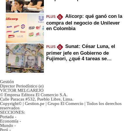
Alicorp: qué ganó con la
PLUS
G
compra del negocio de Unilever
en Colombia
Sunat: César Luna, el
PLUS
G
primer jefe en Gobierno de
Fujimori, ¿qué 4 tareas se
marcan urgentes?
Gestión
Director Periodístico (e)
VÍCTOR MELGAREJO
© Empresa Editora El Comercio S.A.
Calle Paracas #532, Pueblo Libre, Lima.
Copyright© | Gestion.pe | Grupo El Comercio | Todos los derechos
reservados
SECCIONES:
Portada
-
Economía
-
Mundo
-
Perú
-