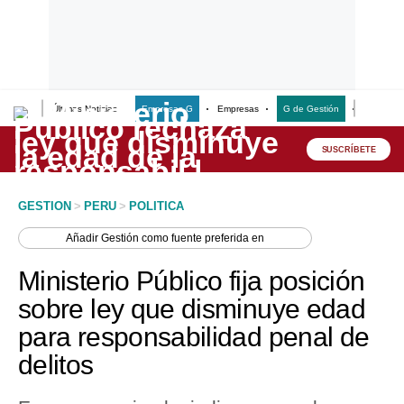
Últimas Noticias
Empresas G
Empresas
G de Gestión
Finanzas
Lo último
Peru Quiosco
SUSCRÍBETE
Portada
GESTION
>
PERU
>
POLITICA
Empresas
Añadir
Gestión
como fuente preferida en
Management & Empleo
Ministerio Público fija posición
Economía
sobre ley que disminuye edad
para responsabilidad penal de
Mercados
delitos
Perú
Política