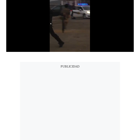
Notas Contratadas
Podcast
Gestión TV
Videos
Fotogalerías
gestion.pe
¿quiénes
Somos?
Términos
Y
Condiciones
Política
De
Privacidad