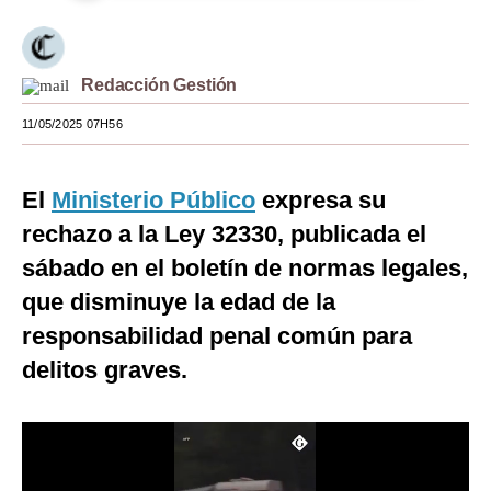
Moda
Estilos
Redacción Gestión
Mundo
11/05/2025 07H56
EEUU
El
Ministerio Público
expresa su
México
rechazo a la Ley 32330, publicada el
España
sábado en el boletín de normas legales,
Internacional
que disminuye la edad de la
responsabilidad penal común para
Tecnología
delitos graves.
Club del Suscriptor
Mix
G de Gestión