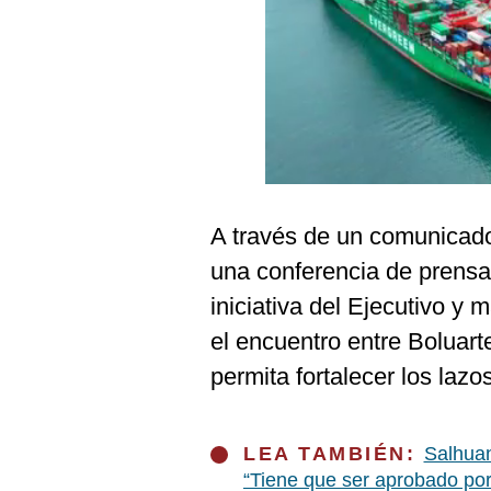
Podcast
Gestión TV
Videos
Fotogalerías
A través de un comunicado
gestion.pe
una conferencia de prens
¿quiénes
Somos?
iniciativa del Ejecutivo y
Términos
el encuentro entre Boluarte
Y
Condiciones
permita fortalecer los lazo
Política
De
Privacidad
LEA TAMBIÉN:
Salhuan
Politica
“Tiene que ser aprobado por