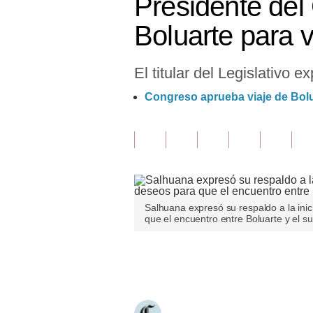
Presidente del
Finanzas Personales
Boluarte para v
Inmobiliarias
El titular del Legislativo
Plus G
Congreso aprueba viaje de Bolu
Opinión
Editorial
Pregunta de hoy
Blogs
Salhuana expresó su respaldo a la inic
Tendencias
que el encuentro entre Boluarte y el s
Lujo
Únete a nuestro canal
Viajes
Moda