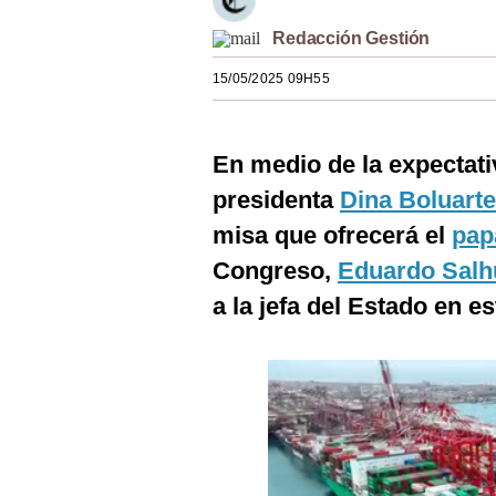
Estilos
Redacción Gestión
Mundo
15/05/2025 09H55
EEUU
México
En medio de la expectativ
presidenta
Dina Boluarte
España
misa que ofrecerá el
pap
Internacional
Congreso,
Eduardo Salh
Tecnología
a la jefa del Estado en est
Club del Suscriptor
Mix
G de Gestión
Notas Contratadas