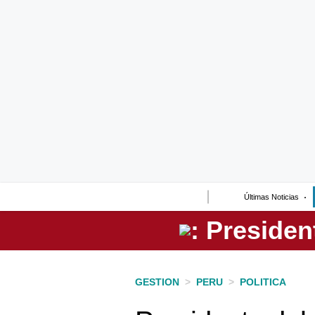
Lo último
Peru Quiosco
Portada
Empresas
Management & Empleo
Economía
Últimas Noticias
Mercados
Perú
Política
GESTION
>
PERU
>
POLITICA
Tu Dinero