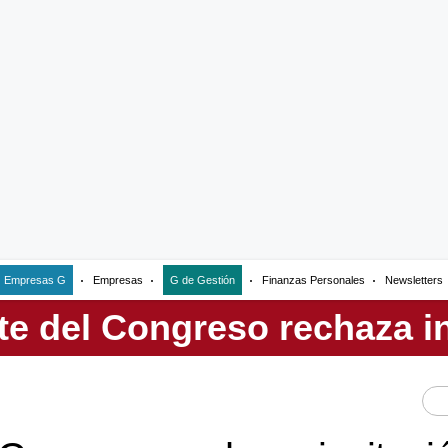
Empresas G
Empresas
G de Gestión
Finanzas Personales
Newsletters