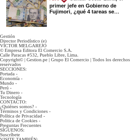
primer jefe en Gobierno de
Fujimori, ¿qué 4 tareas se
marcan urgentes?
Gestión
Director Periodístico (e)
VÍCTOR MELGAREJO
© Empresa Editora El Comercio S.A.
Calle Paracas #532, Pueblo Libre, Lima.
Copyright© | Gestion.pe | Grupo El Comercio | Todos los derechos
reservados
SECCIONES:
Portada
-
Economía
-
Mundo
-
Perú
-
Tu Dinero
-
Tecnología
CONTACTO:
¿Quiénes somos?
-
Términos y Condiciones
-
Política de Privacidad
-
Politica de Cookies
-
Preguntas Frecuentes
SÍGUENOS:
Suscríbete
VISITE TAMBIÉN: