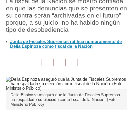
La fiscal de la Nación se mostró confiada
en que las denuncias que se presenten en
Tu Dinero
su contra serán “archivadas en el futuro”
porque, a su juicio, no ha habido ningún
Finanzas Personales
tipo de desobediencia
Inmobiliarias
Junta de Fiscales Supremos ratifica nombramiento de
Delia Espinoza como fiscal de la Nación
Plus G
Opinión
Editorial
Pregunta de hoy
Blogs
Delia Espinoza aseguró que la Junta de Fiscales Supremos
ha respaldado su elección como fiscal de la Nación. (Foto:
Ministerio Público)
Tendencias
Lujo
Únete a nuestro canal
Viajes