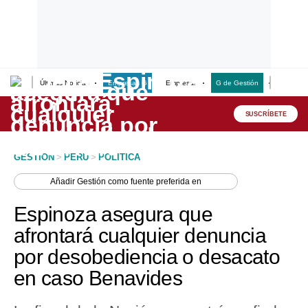
Últimas Noticias
Empresas G
Empresas
G de Gestión
Finanzas
Lo último
Peru Quiosco
SUSCRÍBETE
Portada
GESTION
>
PERU
>
POLITICA
Empresas
Añadir
Gestión
como fuente preferida en
Management & Empleo
Espinoza asegura que
Economía
afrontará cualquier denuncia
por desobediencia o desacato
Mercados
en caso Benavides
Perú
Política