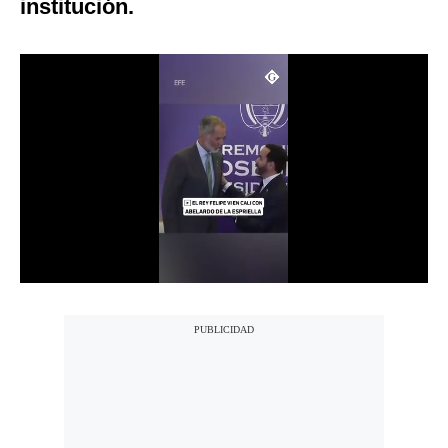
institución.
Notas Contratadas
Podcast
Gestión TV
Videos
Fotogalerías
gestion.pe
¿quiénes
Somos?
Términos
Y
Condiciones
Política
De
Privacidad