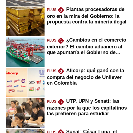
Plantas procesadoras de
PLUS
G
oro en la mira del Gobierno: la
propuesta contra la minería ilegal
¿Cambios en el comercio
PLUS
G
exterior? El cambio aduanero al
que apuntaría el Gobierno de
Fujimori
Alicorp: qué ganó con la
PLUS
G
compra del negocio de Unilever
en Colombia
UTP, UPN y Senati: las
PLUS
G
razones por la que los capitalinos
las prefieren para estudiar
Sunat: César Luna, el
PLUS
G