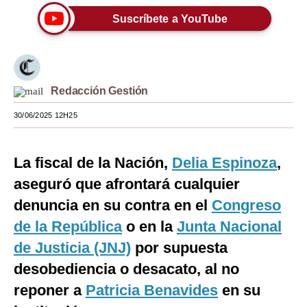
Suscríbete a YouTube
Moda
Estilos
Mundo
Redacción Gestión
EEUU
30/06/2025 12H25
México
España
La fiscal de la Nación,
Delia Espinoza
,
aseguró que afrontará cualquier
Internacional
denuncia en su contra en el
Congreso
Tecnología
de la República
o en la
Junta Nacional
Club del Suscriptor
de Justicia (JNJ)
por supuesta
desobediencia o desacato, al no
Mix
reponer a
Patricia Benavides
en su
G de Gestión