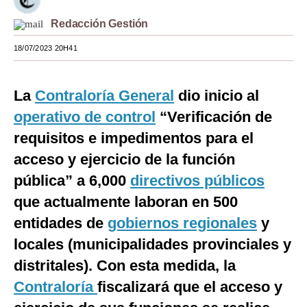
Moda
Redacción Gestión
Estilos
18/07/2023 20H41
Mundo
La
Contraloría General
dio inicio al
EEUU
operativo de control
“Verificación de
México
requisitos e impedimentos para el
acceso y ejercicio de la función
España
pública” a 6,000
directivos públicos
Internacional
que actualmente laboran en 500
Tecnología
entidades de
gobiernos regionales
y
Club del Suscriptor
locales (municipalidades provinciales y
distritales). Con esta medida, la
Mix
Contraloría
fiscalizará que el acceso y
G de Gestión