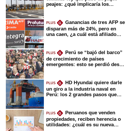
peajes: ¿qué implicaría los
usuarios?
Ganancias de tres AFP se
PLUS
G
disparan más de 24%, pero en
una caen, ¿a cuál está afiliado
usted?
Perú se “bajó del barco”
PLUS
G
de crecimiento de países
emergentes: esto se perdió desde
2022
HD Hyundai quiere darle
PLUS
G
un giro a la industria naval en
Perú: los 2 grandes pasos que
daría
Peruanos que venden
PLUS
G
propiedades, reciben herencia o
utilidades: ¿cuál es su nueva
inversión clave?