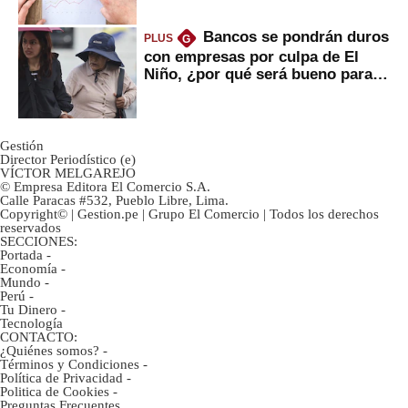
Bancos se pondrán duros
PLUS
G
con empresas por culpa de El
Niño, ¿por qué será bueno para
ahorristas?
Gestión
Director Periodístico (e)
VÍCTOR MELGAREJO
© Empresa Editora El Comercio S.A.
Calle Paracas #532, Pueblo Libre, Lima.
Copyright© | Gestion.pe | Grupo El Comercio | Todos los derechos
reservados
SECCIONES:
Portada
-
Economía
-
Mundo
-
Perú
-
Tu Dinero
-
Tecnología
CONTACTO:
¿Quiénes somos?
-
Términos y Condiciones
-
Política de Privacidad
-
Politica de Cookies
-
Preguntas Frecuentes