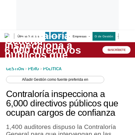
Últimas Noticias
Empresas G
Empresas
G de Gestión
Finanzas
Lo último
Peru Quiosco
SUSCRÍBETE
Portada
GESTION
>
PERU
>
POLITICA
Empresas
Añadir
Gestión
como fuente preferida en
Management & Empleo
Contraloría inspecciona a
Economía
6,000 directivos públicos que
ocupan cargos de confianza
Mercados
Perú
1,400 auditores dispuso la Contraloría
General para que intervengan en las
Política