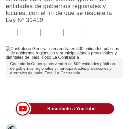
entidades de gobiernos regionales y
Tu Dinero
locales, con el fin de que se respete la
Ley N° 31419.
Finanzas Personales
Inmobiliarias
Plus G
Opinión
Contraloría General intervendrá en 500 entidades públicas
de gobiernos regionales y municipalidades provinciales y
Editorial
distritales del país. Foto: La Contraloría
Pregunta de hoy
Únete a nuestro canal
Blogs
Tendencias
Suscríbete a YouTube
Lujo
Viajes