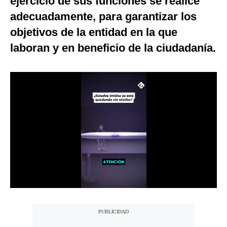
ejercicio de sus funciones se realice
Notas Contratadas
adecuadamente, para garantizar los
objetivos de la entidad en la que
Podcast
laboran y en beneficio de la ciudadanía.
Gestión TV
Videos
Fotogalerías
gestion.pe
¿quiénes
Somos?
Términos
Y
Condiciones
Política
De
Privacidad