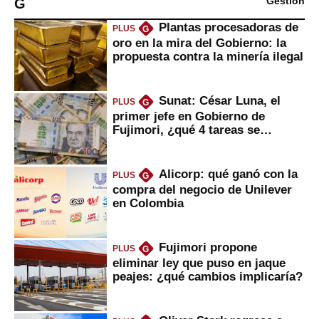
G
Gestión
Plantas procesadoras de
PLUS
G
oro en la mira del Gobierno: la
propuesta contra la minería ilegal
Sunat: César Luna, el
PLUS
G
primer jefe en Gobierno de
Fujimori, ¿qué 4 tareas se
marcan urgentes?
Alicorp: qué ganó con la
PLUS
G
compra del negocio de Unilever
en Colombia
Fujimori propone
PLUS
G
eliminar ley que puso en jaque
peajes: ¿qué cambios implicaría?