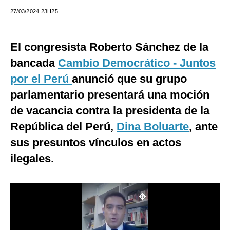
27/03/2024 23H25
Moda
Estilos
El congresista Roberto Sánchez de la
Mundo
bancada
Cambio Democrático - Juntos
por el Perú
EEUU
anunció que su grupo
parlamentario presentará una moción
México
de vacancia contra la presidenta de la
España
República del Perú,
Dina Boluarte
, ante
Internacional
sus presuntos vínculos en actos
ilegales.
Tecnología
Club del Suscriptor
Mix
G de Gestión