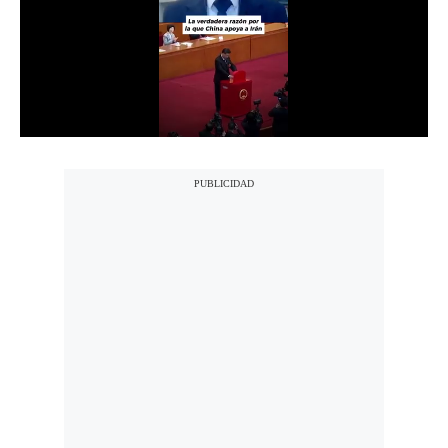
Notas Contratadas
Podcast
Gestión TV
Videos
Fotogalerías
gestion.pe
¿quiénes
Somos?
Términos
Y
Condiciones
Política
De
Privacidad