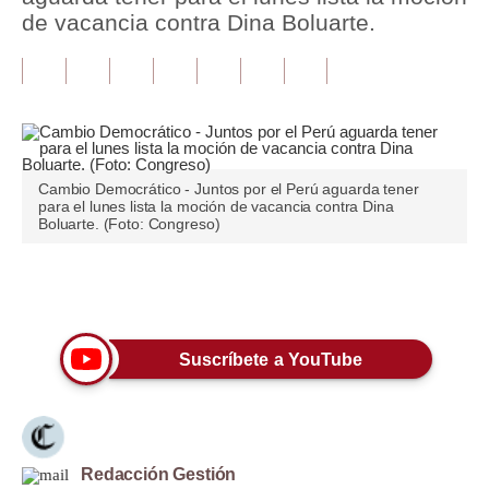
de vacancia contra Dina Boluarte.
Tu Dinero
Finanzas Personales
Inmobiliarias
Plus G
Cambio Democrático - Juntos por el Perú aguarda tener
para el lunes lista la moción de vacancia contra Dina
Opinión
Boluarte. (Foto: Congreso)
Editorial
Únete a nuestro canal
Pregunta de hoy
Blogs
Suscríbete a YouTube
Tendencias
Lujo
Redacción Gestión
Viajes