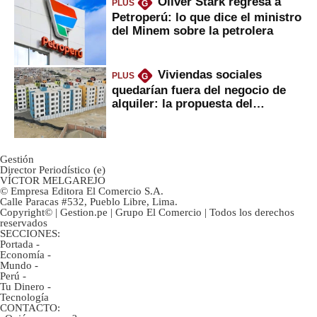
Oliver Stark regresa a
PLUS
G
Petroperú: lo que dice el ministro
del Minem sobre la petrolera
Viviendas sociales
PLUS
G
quedarían fuera del negocio de
alquiler: la propuesta del
gobierno
Gestión
Director Periodístico (e)
VÍCTOR MELGAREJO
© Empresa Editora El Comercio S.A.
Calle Paracas #532, Pueblo Libre, Lima.
Copyright© | Gestion.pe | Grupo El Comercio | Todos los derechos
reservados
SECCIONES:
Portada
-
Economía
-
Mundo
-
Perú
-
Tu Dinero
-
Tecnología
CONTACTO: