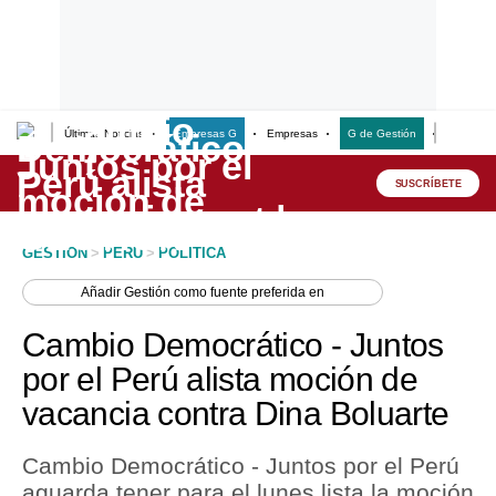
Últimas Noticias
Empresas G
Empresas
G de Gestión
Finanzas
Lo último
Peru Quiosco
SUSCRÍBETE
Portada
GESTION
>
PERU
>
POLITICA
Empresas
Añadir
Gestión
como fuente preferida en
Management & Empleo
Cambio Democrático - Juntos
Economía
por el Perú alista moción de
vacancia contra Dina Boluarte
Mercados
Perú
Cambio Democrático - Juntos por el Perú
aguarda tener para el lunes lista la moción
Política