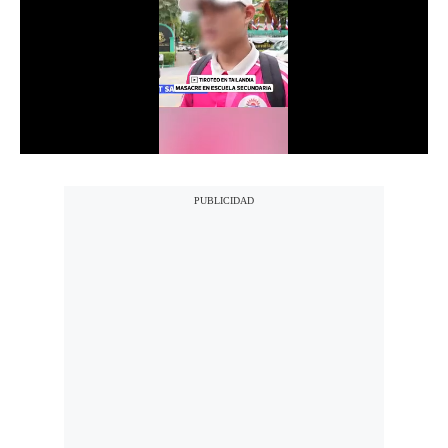
Notas Contratadas
Podcast
Gestión TV
Videos
Fotogalerías
gestion.pe
¿quiénes
Somos?
Términos
Y
Condiciones
Política
De
Privacidad