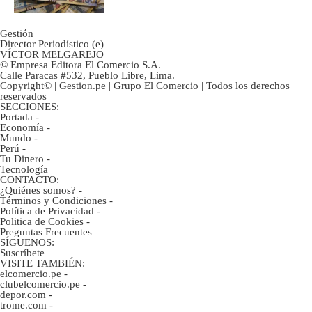
Gestión
Director Periodístico (e)
VÍCTOR MELGAREJO
© Empresa Editora El Comercio S.A.
Calle Paracas #532, Pueblo Libre, Lima.
Copyright© | Gestion.pe | Grupo El Comercio | Todos los derechos
reservados
SECCIONES:
Portada
-
Economía
-
Mundo
-
Perú
-
Tu Dinero
-
Tecnología
CONTACTO:
¿Quiénes somos?
-
Términos y Condiciones
-
Política de Privacidad
-
Politica de Cookies
-
Preguntas Frecuentes
SÍGUENOS:
Suscríbete
VISITE TAMBIÉN:
elcomercio.pe
-
clubelcomercio.pe
-
depor.com
-
trome.com
-