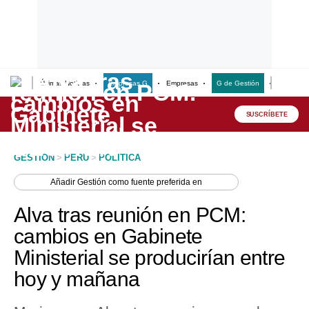
Últimas Noticias
Empresas G
Empresas
G de Gestión
Finanzas
Lo último
Peru Quiosco
SUSCRÍBETE
Portada
GESTION
>
PERU
>
POLITICA
Empresas
Añadir
Gestión
como fuente preferida en
Management & Empleo
Alva tras reunión en PCM:
Economía
cambios en Gabinete
Ministerial se producirían entre
Mercados
hoy y mañana
Perú
Política