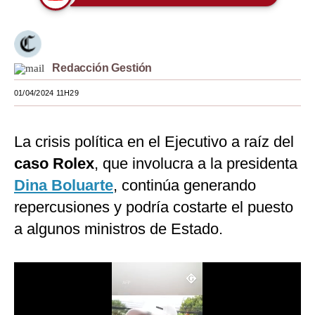
Moda
Estilos
Redacción Gestión
Mundo
01/04/2024 11H29
EEUU
México
La crisis política en el Ejecutivo a raíz del
caso Rolex
, que involucra a la presidenta
España
Dina Boluarte
, continúa generando
Internacional
repercusiones y podría costarte el puesto
Tecnología
a algunos ministros de Estado.
Club del Suscriptor
Mix
G de Gestión