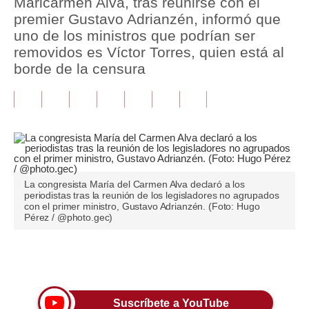
Maricarmen Alva, tras reunirse con el
premier Gustavo Adrianzén, informó que
Tu Dinero
uno de los ministros que podrían ser
removidos es Víctor Torres, quien está al
Finanzas Personales
borde de la censura
Inmobiliarias
Plus G
Opinión
Editorial
La congresista María del Carmen Alva declaró a los
Pregunta de hoy
periodistas tras la reunión de los legisladores no agrupados
con el primer ministro, Gustavo Adrianzén. (Foto: Hugo
Pérez / @photo.gec)
Blogs
Tendencias
Únete a nuestro canal
Lujo
Viajes
Suscríbete a YouTube