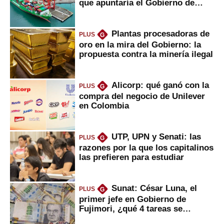
que apuntaría el Gobierno de
Fujimori
Plantas procesadoras de
PLUS
G
oro en la mira del Gobierno: la
propuesta contra la minería ilegal
Alicorp: qué ganó con la
PLUS
G
compra del negocio de Unilever
en Colombia
UTP, UPN y Senati: las
PLUS
G
razones por la que los capitalinos
las prefieren para estudiar
Sunat: César Luna, el
PLUS
G
primer jefe en Gobierno de
Fujimori, ¿qué 4 tareas se
marcan urgentes?