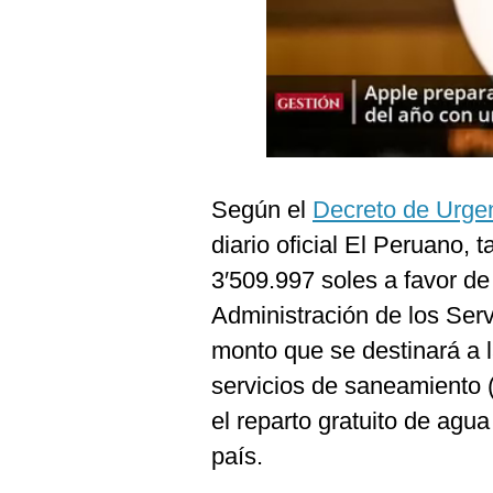
Podcast
Gestión TV
Videos
Fotogalerías
Según el
Decreto de Urge
diario oficial El Peruano, t
gestion.pe
3′509.997 soles a favor d
¿quiénes
Somos?
Administración de los Ser
Términos
monto que se destinará a 
Y
Condiciones
servicios de saneamiento
Política
el reparto gratuito de agu
De
Privacidad
país.
Politica