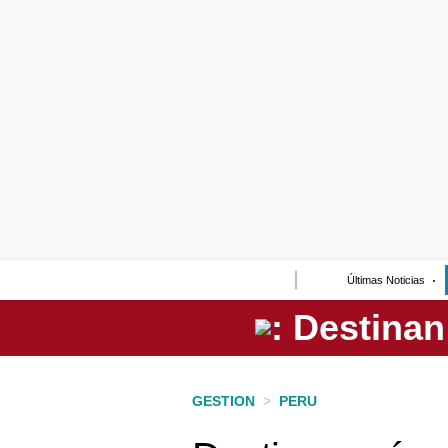
Lo último
Peru Quiosco
Portada
Empresas
Management & Empleo
Economía
Últimas Noticias
Mercados
Perú
Política
GESTION
>
PERU
Tu Dinero