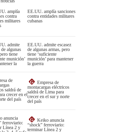
 noticias
EE.UU. amplía sanciones
contra entidades militares
cubanas
EE.UU. admite escasez
de algunas armas, pero
tiene ‘suficiente
munición’ para mantener
la guerra
G
Empresa de
montacargas eléctricos
saldrá de Lima para
crecer en el sur y norte
del país
G
Keiko anuncia
“shock” ferroviario:
terminar Línea 2 y