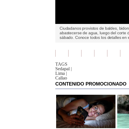
0
Ciudadanos provistos de baldes, bidone
seconds
abastecerse de agua, luego del corte d
of
sábado. Conoce todos los detalles en e
0
seconds
Volume
90%
TAGS
Sedapal
|
Lima
|
Callao