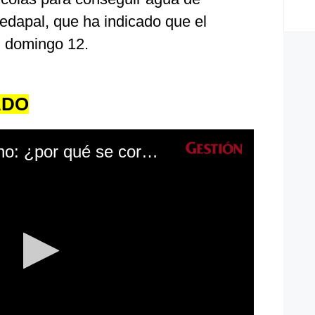
Sedapal, que ha indicado que el
el domingo 12.
ADO
San Juan de Lurigancho: ¿por qué se cortó el servicio de agua y cuándo se restablecerá?