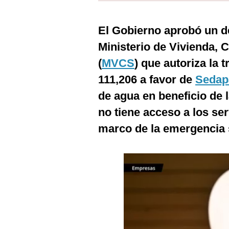
Estilos
El Gobierno aprobó un de
Mundo
Ministerio de Vivienda,
EEUU
(
MVCS
) que autoriza la 
México
111,206 a favor de
Sedap
España
de agua en beneficio de 
no tiene acceso a los se
Internacional
marco de la emergencia s
Tecnología
Club del Suscriptor
Mix
G de Gestión
Notas Contratadas