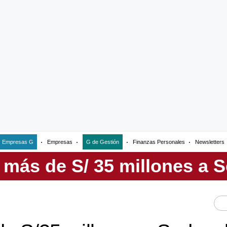
Empresas G
Empresas
G de Gestión
Finanzas Personales
Newsletters