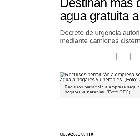
Destinan más d
Finanzas Personales
agua gratuita 
Inmobiliarias
Decreto de urgencia autori
Plus G
mediante camiones cistern
Opinión
Editorial
Pregunta de hoy
Blogs
Recursos permitirán a empresa seguir 
hogares vulnerables. (Foto: GEC)
Tendencias
Lujo
Únete a nuestro canal
Viajes
Moda
09/09/2021 08H18