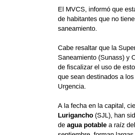
De
Cookies
El MVCS, informó que esta
Preguntas
de habitantes que no tiene
Frecuentes
saneamiento.
Cabe resaltar que la Supe
Saneamiento (Sunass) y O
de fiscalizar el uso de est
que sean destinados a los 
Urgencia.
A la fecha en la capital, c
Lurigancho
(SJL), han sid
de
agua potable
a raíz d
septiembre, forman largas