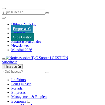
Últimas Noticias
Empresas G
Empresas
G de Gestión
Finanzas Personales
Newsletters
Mundial 2026
Suscríbete
Inicia sesión
Lo último
Peru Quiosco
Portada
Empresas
Management & Empleo
Economía