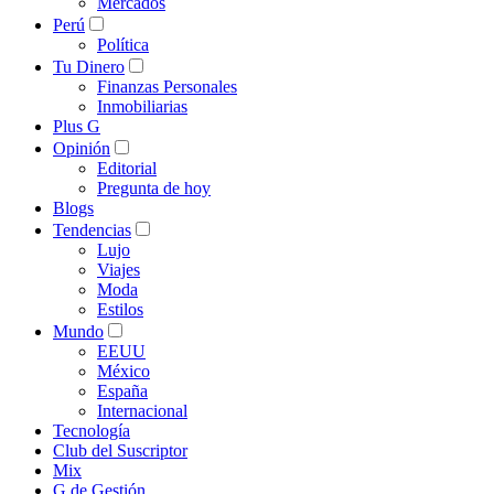
Mercados
Perú
Política
Tu Dinero
Finanzas Personales
Inmobiliarias
Plus G
Opinión
Editorial
Pregunta de hoy
Blogs
Tendencias
Lujo
Viajes
Moda
Estilos
Mundo
EEUU
México
España
Internacional
Tecnología
Club del Suscriptor
Mix
G de Gestión