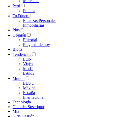
Mercados
Perú
Política
Tu Dinero
Finanzas Personales
Inmobiliarias
Plus G
Opinión
Editorial
Pregunta de hoy
Blogs
Tendencias
Lujo
Viajes
Moda
Estilos
Mundo
EEUU
México
España
Internacional
Tecnología
Club del Suscriptor
Mix
G de Gestión