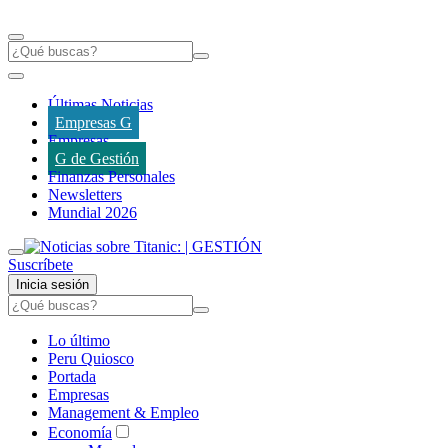
Últimas Noticias
Empresas G
Empresas
G de Gestión
Finanzas Personales
Newsletters
Mundial 2026
Suscríbete
Inicia sesión
Lo último
Peru Quiosco
Portada
Empresas
Management & Empleo
Economía