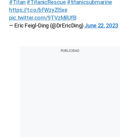
#Titan
#TitanicRescue
#titanicsubmarine
https://t.co/bfWzyZl5xe
pic.twitter.com/9TVzMilUfB
— Eric Feigl-Ding (@DrEricDing)
June 22, 2023