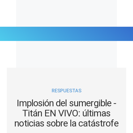
Últimas Noticias
Mi Bolsillo
Respuestas
RESPUESTAS
Gente
Implosión del sumergible -
Vida Laboral
Titán EN VIVO: últimas
noticias sobre la catástrofe
Tendencias Mix