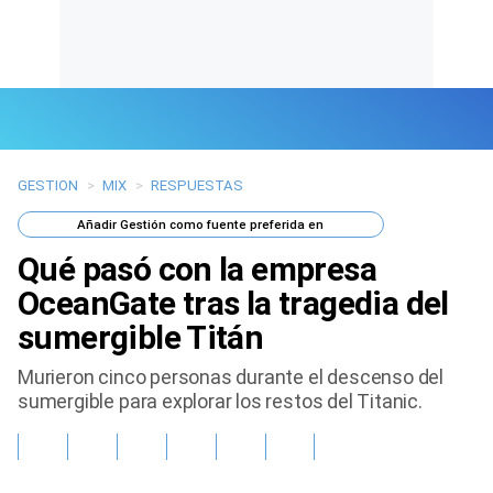
GESTION
>
MIX
>
RESPUESTAS
Últimas Noticias
Añadir
Gestión
como fuente preferida en
Mi Bolsillo
Qué pasó con la empresa
Respuestas
OceanGate tras la tragedia del
sumergible Titán
Gente
Murieron cinco personas durante el descenso del
Vida Laboral
sumergible para explorar los restos del Titanic.
Tendencias Mix
Sports