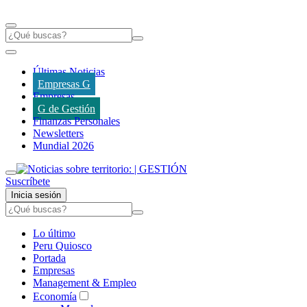
Últimas Noticias
Empresas G
Empresas
G de Gestión
Finanzas Personales
Newsletters
Mundial 2026
Suscríbete
Inicia sesión
Lo último
Peru Quiosco
Portada
Empresas
Management & Empleo
Economía