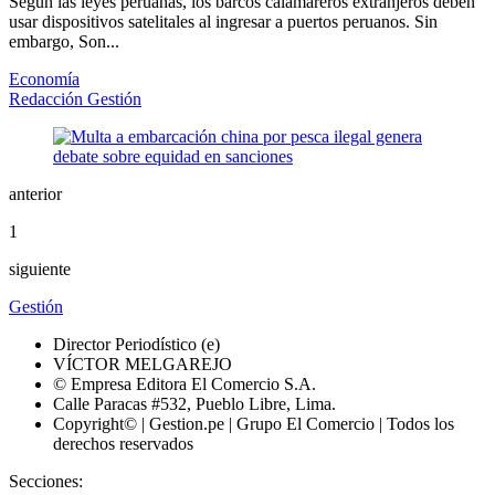
Según las leyes peruanas, los barcos calamareros extranjeros deben
usar dispositivos satelitales al ingresar a puertos peruanos. Sin
embargo, Son...
Economía
Redacción Gestión
anterior
1
siguiente
Gestión
Director Periodístico (e)
VÍCTOR MELGAREJO
© Empresa Editora El Comercio S.A.
Calle Paracas #532, Pueblo Libre, Lima.
Copyright© | Gestion.pe | Grupo El Comercio | Todos los
derechos reservados
Secciones: