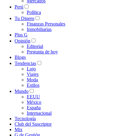
Mercados
Perú
Política
Tu Dinero
Finanzas Personales
Inmobiliarias
Plus G
Opinión
Editorial
Pregunta de hoy
Blogs
Tendencias
Lujo
Viajes
Moda
Estilos
Mundo
EEUU
México
España
Internacional
Tecnología
Club del Suscriptor
Mix
G de Gestión