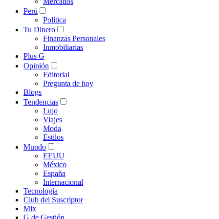
Mercados
Perú
Política
Tu Dinero
Finanzas Personales
Inmobiliarias
Plus G
Opinión
Editorial
Pregunta de hoy
Blogs
Tendencias
Lujo
Viajes
Moda
Estilos
Mundo
EEUU
México
España
Internacional
Tecnología
Club del Suscriptor
Mix
G de Gestión