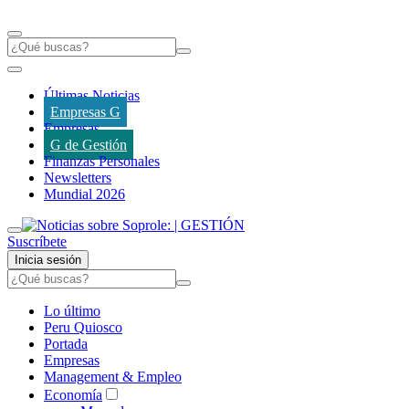
Últimas Noticias
Empresas G
Empresas
G de Gestión
Finanzas Personales
Newsletters
Mundial 2026
Suscríbete
Inicia sesión
Lo último
Peru Quiosco
Portada
Empresas
Management & Empleo
Economía