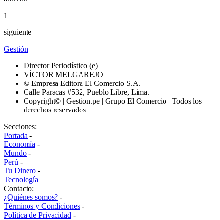
1
siguiente
Gestión
Director Periodístico (e)
VÍCTOR MELGAREJO
© Empresa Editora El Comercio S.A.
Calle Paracas #532, Pueblo Libre, Lima.
Copyright© | Gestion.pe | Grupo El Comercio | Todos los
derechos reservados
Secciones:
Portada
-
Economía
-
Mundo
-
Perú
-
Tu Dinero
-
Tecnología
Contacto:
¿Quiénes somos?
-
Términos y Condiciones
-
Política de Privacidad
-