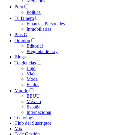
Mercados
Perú
Política
Tu Dinero
Finanzas Personales
Inmobiliarias
Plus G
Opinión
Editorial
Pregunta de hoy
Blogs
Tendencias
Lujo
Viajes
Moda
Estilos
Mundo
EEUU
México
España
Internacional
Tecnología
Club del Suscriptor
Mix
G de Gestión