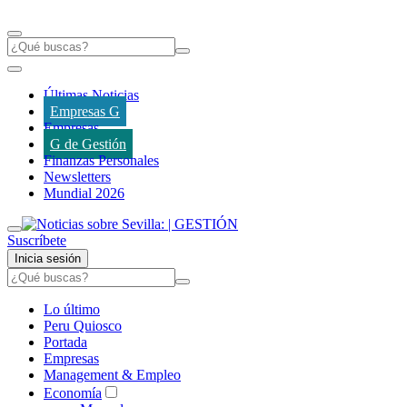
Últimas Noticias
Empresas G
Empresas
G de Gestión
Finanzas Personales
Newsletters
Mundial 2026
Suscríbete
Inicia sesión
Lo último
Peru Quiosco
Portada
Empresas
Management & Empleo
Economía