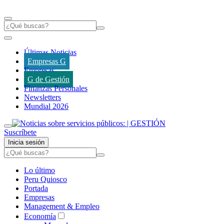
Últimas Noticias
Empresas G
Empresas
G de Gestión
Finanzas Personales
Newsletters
Mundial 2026
Suscríbete
Inicia sesión
Lo último
Peru Quiosco
Portada
Empresas
Management & Empleo
Economía