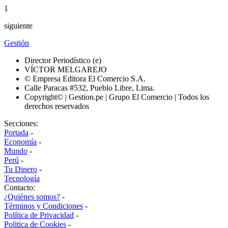
1
siguiente
Gestión
Director Periodístico (e)
VÍCTOR MELGAREJO
© Empresa Editora El Comercio S.A.
Calle Paracas #532, Pueblo Libre, Lima.
Copyright© | Gestion.pe | Grupo El Comercio | Todos los
derechos reservados
Secciones:
Portada
-
Economía
-
Mundo
-
Perú
-
Tu Dinero
-
Tecnología
Contacto:
¿Quiénes somos?
-
Términos y Condiciones
-
Política de Privacidad
-
Politica de Cookies
-