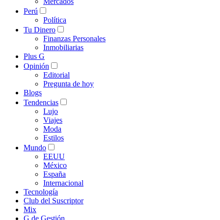
Mercados
Perú
Política
Tu Dinero
Finanzas Personales
Inmobiliarias
Plus G
Opinión
Editorial
Pregunta de hoy
Blogs
Tendencias
Lujo
Viajes
Moda
Estilos
Mundo
EEUU
México
España
Internacional
Tecnología
Club del Suscriptor
Mix
G de Gestión