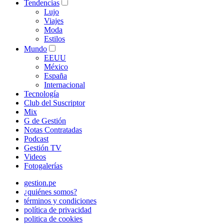
Tendencias
Lujo
Viajes
Moda
Estilos
Mundo
EEUU
México
España
Internacional
Tecnología
Club del Suscriptor
Mix
G de Gestión
Notas Contratadas
Podcast
Gestión TV
Videos
Fotogalerías
gestion.pe
¿quiénes somos?
términos y condiciones
política de privacidad
politica de cookies