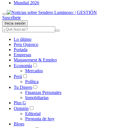
Mundial 2026
Suscríbete
Inicia sesión
Lo último
Peru Quiosco
Portada
Empresas
Management & Empleo
Economía
Mercados
Perú
Política
Tu Dinero
Finanzas Personales
Inmobiliarias
Plus G
Opinión
Editorial
Pregunta de hoy
Blogs