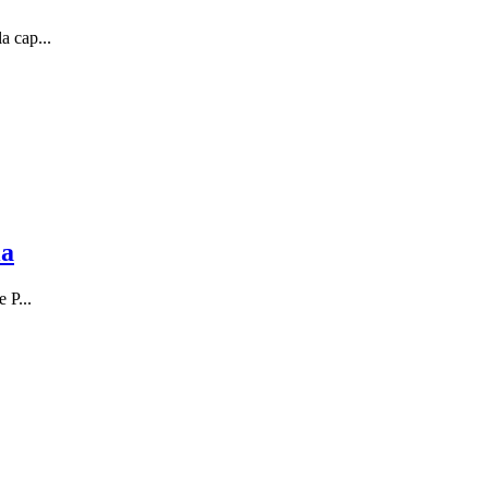
a cap...
ia
 P...