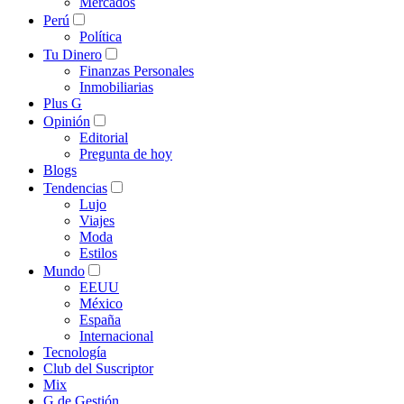
Mercados
Perú
Política
Tu Dinero
Finanzas Personales
Inmobiliarias
Plus G
Opinión
Editorial
Pregunta de hoy
Blogs
Tendencias
Lujo
Viajes
Moda
Estilos
Mundo
EEUU
México
España
Internacional
Tecnología
Club del Suscriptor
Mix
G de Gestión