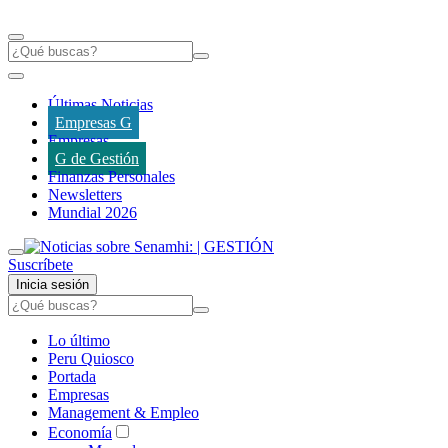
Últimas Noticias
Empresas G
Empresas
G de Gestión
Finanzas Personales
Newsletters
Mundial 2026
Suscríbete
Inicia sesión
Lo último
Peru Quiosco
Portada
Empresas
Management & Empleo
Economía