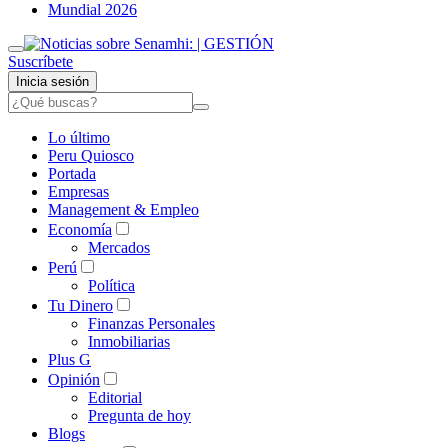
Mundial 2026
Suscríbete
Inicia sesión
Lo último
Peru Quiosco
Portada
Empresas
Management & Empleo
Economía
Mercados
Perú
Política
Tu Dinero
Finanzas Personales
Inmobiliarias
Plus G
Opinión
Editorial
Pregunta de hoy
Blogs