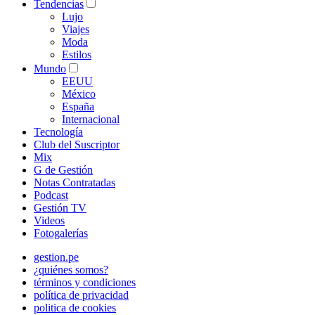
Tendencias
Lujo
Viajes
Moda
Estilos
Mundo
EEUU
México
España
Internacional
Tecnología
Club del Suscriptor
Mix
G de Gestión
Notas Contratadas
Podcast
Gestión TV
Videos
Fotogalerías
gestion.pe
¿quiénes somos?
términos y condiciones
política de privacidad
politica de cookies