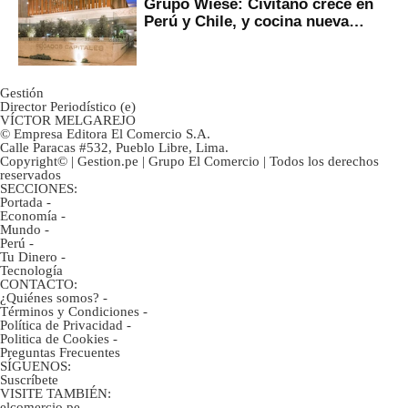
Grupo Wiese: Civitano crece en
Perú y Chile, y cocina nueva
marca
Gestión
Director Periodístico (e)
VÍCTOR MELGAREJO
© Empresa Editora El Comercio S.A.
Calle Paracas #532, Pueblo Libre, Lima.
Copyright© | Gestion.pe | Grupo El Comercio | Todos los derechos
reservados
SECCIONES:
Portada
-
Economía
-
Mundo
-
Perú
-
Tu Dinero
-
Tecnología
CONTACTO:
¿Quiénes somos?
-
Términos y Condiciones
-
Política de Privacidad
-
Politica de Cookies
-
Preguntas Frecuentes
SÍGUENOS:
Suscríbete
VISITE TAMBIÉN:
elcomercio.pe
-