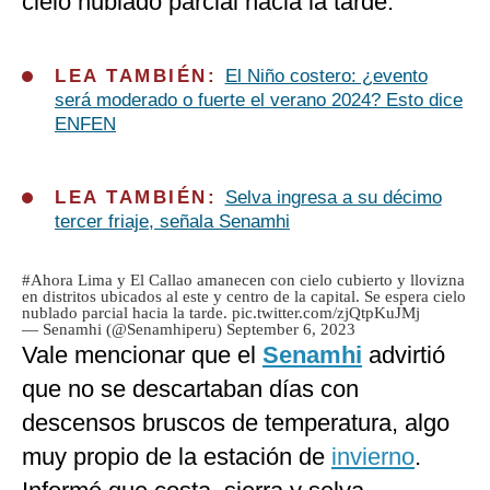
cielo nublado parcial hacia la tarde.
LEA TAMBIÉN:
El Niño costero: ¿evento
será moderado o fuerte el verano 2024? Esto dice
ENFEN
LEA TAMBIÉN:
Selva ingresa a su décimo
tercer friaje, señala Senamhi
#Ahora
Lima y El Callao amanecen con cielo cubierto y llovizna
en distritos ubicados al este y centro de la capital. Se espera cielo
nublado parcial hacia la tarde.
pic.twitter.com/zjQtpKuJMj
— Senamhi (@Senamhiperu)
September 6, 2023
Vale mencionar que el
Senamhi
advirtió
que no se descartaban días con
descensos bruscos de temperatura, algo
muy propio de la estación de
invierno
.