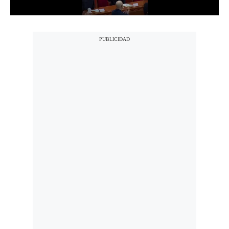
Notas Contratadas
Podcast
Gestión TV
Videos
Fotogalerías
gestion.pe
¿quiénes
Somos?
Términos
Y
Condiciones
Política
De
Privacidad