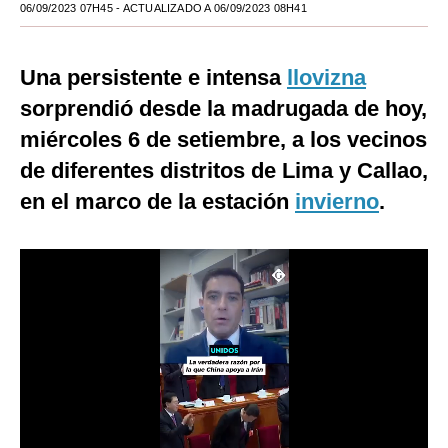
06/09/2023 07H45
- ACTUALIZADO A 06/09/2023 08H41
Moda
Estilos
Una persistente e intensa
llovizna
sorprendió desde la madrugada de hoy,
Mundo
miércoles 6 de setiembre, a los vecinos
EEUU
de diferentes distritos de Lima y Callao,
México
en el marco de la estación
invierno
.
España
Internacional
Tecnología
Club del Suscriptor
Mix
G de Gestión