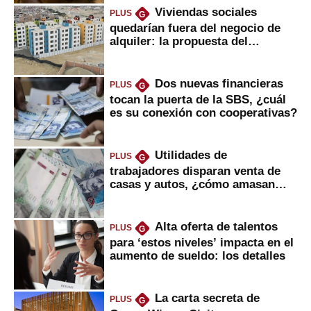
Viviendas sociales
PLUS
G
quedarían fuera del negocio de
alquiler: la propuesta del
gobierno
Dos nuevas financieras
PLUS
G
tocan la puerta de la SBS, ¿cuál
es su conexión con cooperativas?
Utilidades de
PLUS
G
trabajadores disparan venta de
casas y autos, ¿cómo amasan
tanta liquidez?
Alta oferta de talentos
PLUS
G
para ‘estos niveles’ impacta en el
aumento de sueldo: los detalles
La carta secreta de
PLUS
G