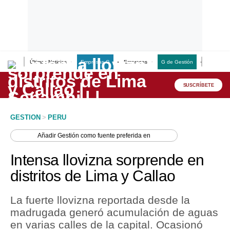
Últimas Noticias
Empresas G
Empresas
G de Gestión
Finanzas
Lo último
Peru Quiosco
SUSCRÍBETE
Portada
GESTION
>
PERU
Empresas
Añadir
Gestión
como fuente preferida en
Management & Empleo
Intensa llovizna sorprende en
Economía
distritos de Lima y Callao
Mercados
La fuerte llovizna reportada desde la
Perú
madrugada generó acumulación de aguas
en varias calles de la capital. Ocasionó
Política