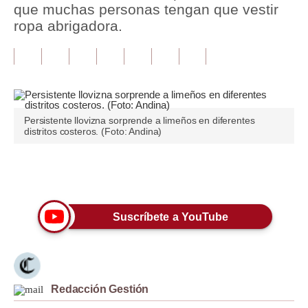
que muchas personas tengan que vestir
ropa abrigadora.
Tu Dinero
Finanzas Personales
Inmobiliarias
Plus G
Persistente llovizna sorprende a limeños en diferentes
distritos costeros. (Foto: Andina)
Opinión
Editorial
Únete a nuestro canal
Pregunta de hoy
Suscríbete a YouTube
Blogs
Tendencias
Lujo
Redacción Gestión
Viajes