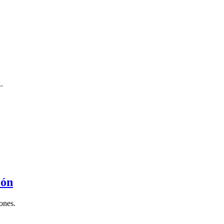
.
ión
ones.