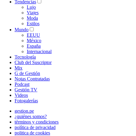
Tendencias
Lujo
Viajes
Moda
Estilos
Mundo
EEUU
México
España
Internacional
Tecnología
Club del Suscriptor
Mix
G de Gestión
Notas Contratadas
Podcast
Gestión TV
Videos
Fotogalerías
gestion.pe
¿quiénes somos?
términos y condiciones
política de privacidad
politica de cookies