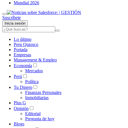
Mundial 2026
Suscríbete
Inicia sesión
Lo último
Peru Quiosco
Portada
Empresas
Management & Empleo
Economía
Mercados
Perú
Política
Tu Dinero
Finanzas Personales
Inmobiliarias
Plus G
Opinión
Editorial
Pregunta de hoy
Blogs