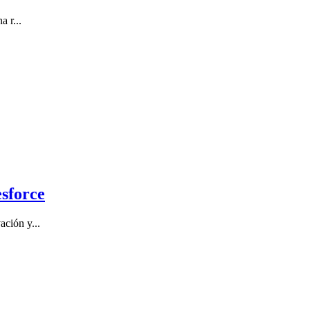
 r...
sforce
ación y...