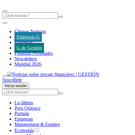
Últimas Noticias
Empresas G
Empresas
G de Gestión
Finanzas Personales
Newsletters
Mundial 2026
Suscríbete
Inicia sesión
Lo último
Peru Quiosco
Portada
Empresas
Management & Empleo
Economía