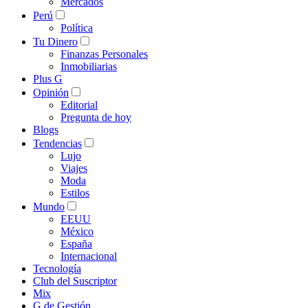
Mercados
Perú
Política
Tu Dinero
Finanzas Personales
Inmobiliarias
Plus G
Opinión
Editorial
Pregunta de hoy
Blogs
Tendencias
Lujo
Viajes
Moda
Estilos
Mundo
EEUU
México
España
Internacional
Tecnología
Club del Suscriptor
Mix
G de Gestión