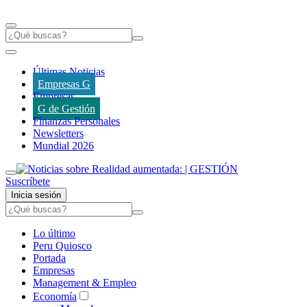
Últimas Noticias
Empresas G
Empresas
G de Gestión
Finanzas Personales
Newsletters
Mundial 2026
Suscríbete
Inicia sesión
Lo último
Peru Quiosco
Portada
Empresas
Management & Empleo
Economía