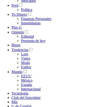
Mercados
Perú
Política
Tu Dinero
Finanzas Personales
Inmobiliarias
Plus G
Opinión
Editorial
Pregunta de hoy
Blogs
Tendencias
Lujo
Viajes
Moda
Estilos
Mundo
EEUU
México
España
Internacional
Tecnología
Club del Suscriptor
Mix
G de Gestión