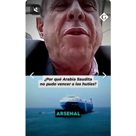
Notas Contratadas
Podcast
Gestión TV
Videos
Fotogalerías
gestion.pe
¿quiénes
Somos?
Términos
Y
Condiciones
Política
De
Privacidad