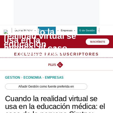
Últimas Noticias
Empresas G
Empresas
G de Gestión
Finanzas
Lo último
Peru Quiosco
SUSCRÍBETE
Portada
EXCLUSIVO PARA SUSCRIPTORES
Empresas
PLUS
G
Management & Empleo
GESTION
>
ECONOMIA
>
EMPRESAS
Economía
Añadir
Gestión
como fuente preferida en
Mercados
Cuando la realidad virtual se
Perú
usa en la educación médica: el
Política