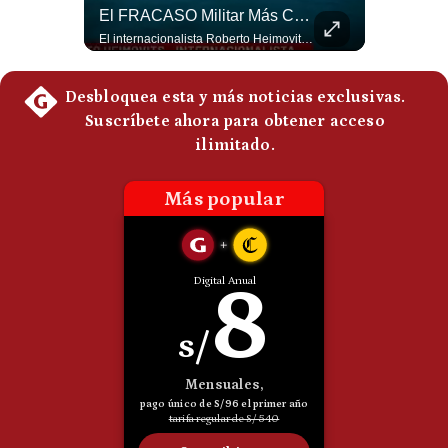
¿El FIN De Infantino En La FIFA? El Grave Pronóstico Sobre Su Renuncia | #EnClaveEconómica
El FRACASO Militar Más Caro De Medio Oriente | #radar24
Politica
Luis Carrillo Pinto, presidente de APEMD pronostica meses muy difíciles para Infantino y sostiene que una mayor presión de la UEFA, junto con nuevas investigaciones periodísticas, podría llevarlo a dimitir. También menciona renuncias internas y acusaciones de que el proyecto fue impulsado por una sola persona. #GianniInfantino #FIFA #UEFA #LuisCarrilloPinto #APEMD #Futbol #NoticiasDeportivas #Mundial #Shorts 👉 Suscríbete y activa la campana para no perderte nuestro análisis diario. 🌎 Síguenos en nuestras redes sociales: 📌 Web oficial: https://gestion.pe/mundo/ 📌 LinkedIn: http://bit.ly/3HYIET0 📌 X (Twitter): http://bit.ly/4noZtX9 📌 TikTok: http://bit.ly/4evB6TO
El internacionalista Roberto Heimovits señaló que Arabia Saudita posee armamento avanzado comprado por decenas de miles de millones de dólares. Sin embargo, recuerda que combatió durante siete años contra los hutíes sin conseguir derrotarlos, pese a la enorme diferencia de poder militar. #ArabiaSaudita #Hutíes #RobertoHeimovits #Geopolítica #Guerra #NoticiasInternacionales #Shorts 👉 Suscríbete y activa la campana para no perderte nuestro análisis diario. 🌎 Síguenos en nuestras redes sociales: 📌 Web oficial: https://gestion.pe/mundo/ 📌 LinkedIn: http://bit.ly/3HYIET0 📌 X (Twitter): http://bit.ly/4noZtX9 📌 TikTok: http://bit.ly/4evB6TO
De
Cookies
Preguntas
Frecuentes