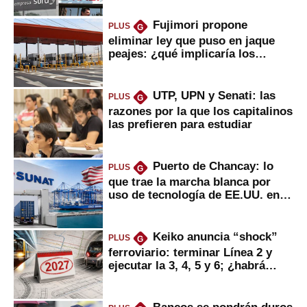
Fujimori propone
PLUS
G
eliminar ley que puso en jaque
peajes: ¿qué implicaría los
usuarios?
UTP, UPN y Senati: las
PLUS
G
razones por la que los capitalinos
las prefieren para estudiar
Puerto de Chancay: lo
PLUS
G
que trae la marcha blanca por
uso de tecnología de EE.UU. en
mercancías
Keiko anuncia “shock”
PLUS
G
ferroviario: terminar Línea 2 y
ejecutar la 3, 4, 5 y 6; ¿habrá
avances?