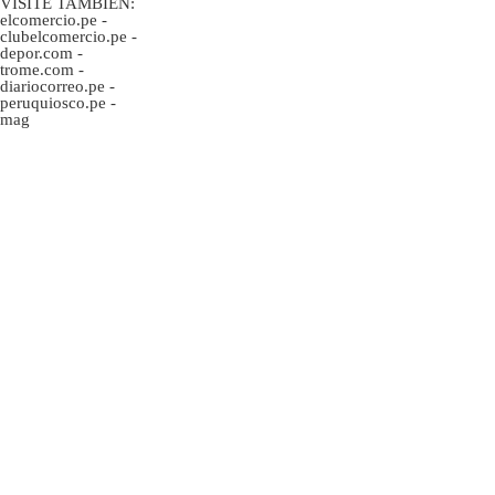
VISITE TAMBIÉN:
elcomercio.pe
-
clubelcomercio.pe
-
depor.com
-
trome.com
-
diariocorreo.pe
-
peruquiosco.pe
-
mag