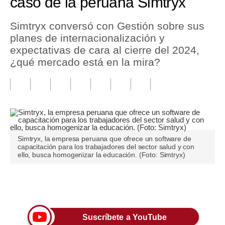
caso de la peruana Simtryx
Tu Dinero
Simtryx conversó con Gestión sobre sus
planes de internacionalización y
Finanzas Personales
expectativas de cara al cierre del 2024,
Inmobiliarias
¿qué mercado está en la mira?
Plus G
Opinión
Editorial
Simtryx, la empresa peruana que ofrece un software de
Pregunta de hoy
capacitación para los trabajadores del sector salud y con
ello, busca homogenizar la educación. (Foto: Simtryx)
Blogs
Tendencias
Únete a nuestro canal
Lujo
Suscríbete a YouTube
Viajes