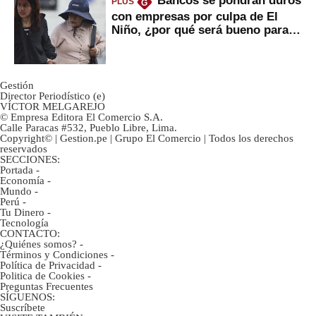
Bancos se pondrán duros
PLUS
G
con empresas por culpa de El
Niño, ¿por qué será bueno para
ahorristas?
Gestión
Director Periodístico (e)
VÍCTOR MELGAREJO
© Empresa Editora El Comercio S.A.
Calle Paracas #532, Pueblo Libre, Lima.
Copyright© | Gestion.pe | Grupo El Comercio | Todos los derechos
reservados
SECCIONES:
Portada
-
Economía
-
Mundo
-
Perú
-
Tu Dinero
-
Tecnología
CONTACTO:
¿Quiénes somos?
-
Términos y Condiciones
-
Política de Privacidad
-
Politica de Cookies
-
Preguntas Frecuentes
SÍGUENOS:
Suscríbete