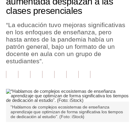
aumentada desplazan a las
clases presenciales
Tu Dinero
Finanzas Personales
“La educación tuvo mejoras significativas
en los enfoques de enseñanza, pero
Inmobiliarias
hasta antes de la pandemia había un
patrón general, bajo un formato de un
Plus G
docente en aula con un grupo de
Opinión
estudiantes”.
Editorial
Pregunta de hoy
Blogs
“Hablamos de complejos ecosistemas de enseñanza
Tendencias
aprendizaje que optimizan de forma significativa los tiempos
de dedicación al estudio". (Foto: iStock)
Lujo
Viajes