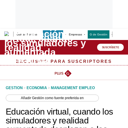
Últimas Noticias
Empresas G
Empresas
G de Gestión
Finanzas
Lo último
Peru Quiosco
SUSCRÍBETE
Portada
EXCLUSIVO PARA SUSCRIPTORES
Empresas
PLUS
G
Management & Empleo
GESTION
>
ECONOMIA
>
MANAGEMENT EMPLEO
Economía
Añadir
Gestión
como fuente preferida en
Mercados
Educación virtual, cuando los
Perú
simuladores y realidad
Política