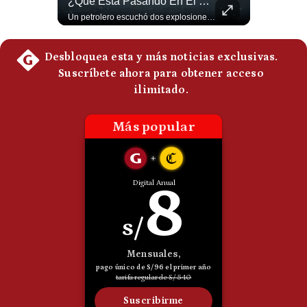
Tragedia En Tailandia: Joven De 14 Años Ataca A Su Familia Y Colegio | Gestión Mundo
¿Qué Está Pasando En El Estrecho De Ormuz? | Gestión Mundo
Un adolescente de 14 años mató a sus abuelos y luego atacó su colegio de secundaria en Tailandia, dejando cinco fallecidos adicionales y más de 30 heridos antes de quitarse la vida. Según las autoridades y el primer ministro Anutin Charnvirakul, el hecho habría sido motivado por estrés académico extremo. El suceso reabre el debate sobre la alta posesión de armas de fuego en el país asiático. #Tailandia #Noticias #UltimaHora #NoticiasInternacionales #Shorts 👉 Suscríbete y activa la campana para no perderte nuestro análisis diario. 🌎 Síguenos en nuestras redes sociales: 📌 Web oficial: https://gestion.pe/mundo/ 📌 LinkedIn: http://bit.ly/3HYIET0 📌 X (Twitter): http://bit.ly/4noZtX9 📌 TikTok: http://bit.ly/4evB6TO
Un petrolero escuchó dos explosiones mientras atravesaba el estrecho de Ormuz. Aunque no se confirmó un ataque directo, el tránsito marítimo estaba prácticamente paralizado: solo cruzaron dos buques, frente a un promedio habitual de entre 130 y 140 diarios. #EstrechoDeOrmuz #Petroleo #NoticiasInternacionales #UltimaHora #Shorts 👉 Suscríbete y activa la campana para no perderte nuestro análisis diario. 🌎 Síguenos en nuestras redes sociales: 📌 Web oficial: https://gestion.pe/mundo/ 📌 LinkedIn: http://bit.ly/3HYIET0 📌 X (Twitter): http://bit.ly/4noZtX9 📌 TikTok: http://bit.ly/4evB6TO
Politica
De
Cookies
Preguntas
Frecuentes