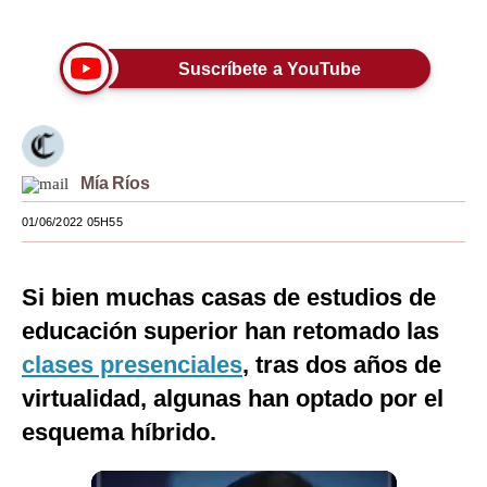
Únete a nuestro canal
Moda
Suscríbete a YouTube
Estilos
Mundo
EEUU
Mía Ríos
México
01/06/2022 05H55
España
Si bien muchas casas de estudios de
Internacional
educación superior han retomado las
Tecnología
clases presenciales
, tras dos años de
Club del Suscriptor
virtualidad, algunas han optado por el
Mix
esquema híbrido.
G de Gestión