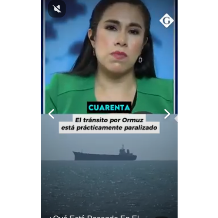
Notas Contratadas
Podcast
Gestión TV
Videos
Fotogalerías
gestion.pe
¿quiénes
Somos?
Términos
Y
Condiciones
Política
De
Privacidad