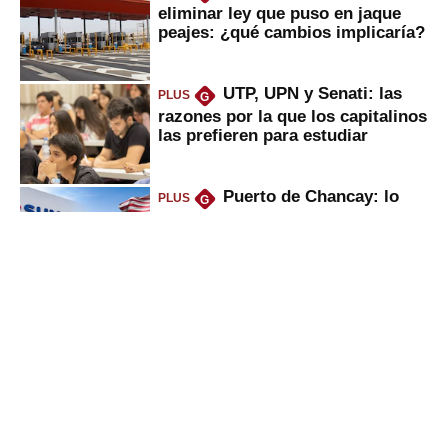
eliminar ley que puso en jaque
peajes: ¿qué cambios implicaría?
UTP, UPN y Senati: las
PLUS
G
razones por la que los capitalinos
las prefieren para estudiar
Puerto de Chancay: lo
PLUS
G
que trae la marcha blanca por
uso de tecnología de EE.UU. en
mercancías
Keiko anuncia “shock”
PLUS
G
ferroviario: terminar Línea 2 y
ejecutar la 3, 4, 5 y 6; ¿habrá
avances?
Bancos se pondrán duros
PLUS
G
con empresas por culpa de El
Niño, ¿por qué será bueno para