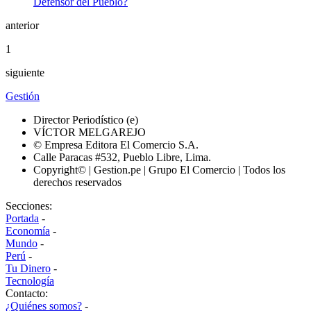
anterior
1
siguiente
Gestión
Director Periodístico (e)
VÍCTOR MELGAREJO
© Empresa Editora El Comercio S.A.
Calle Paracas #532, Pueblo Libre, Lima.
Copyright© | Gestion.pe | Grupo El Comercio | Todos los
derechos reservados
Secciones:
Portada
-
Economía
-
Mundo
-
Perú
-
Tu Dinero
-
Tecnología
Contacto:
¿Quiénes somos?
-