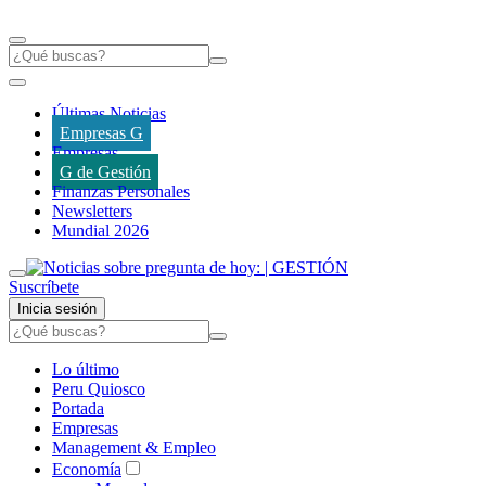
Últimas Noticias
Empresas G
Empresas
G de Gestión
Finanzas Personales
Newsletters
Mundial 2026
Suscríbete
Inicia sesión
Lo último
Peru Quiosco
Portada
Empresas
Management & Empleo
Economía