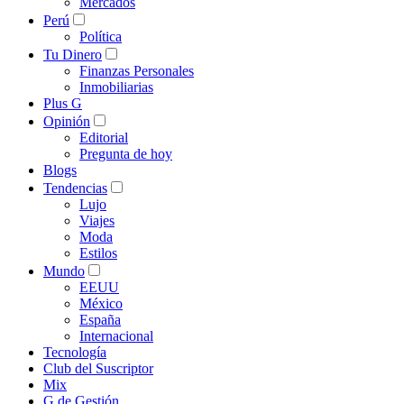
Mercados
Perú
Política
Tu Dinero
Finanzas Personales
Inmobiliarias
Plus G
Opinión
Editorial
Pregunta de hoy
Blogs
Tendencias
Lujo
Viajes
Moda
Estilos
Mundo
EEUU
México
España
Internacional
Tecnología
Club del Suscriptor
Mix
G de Gestión