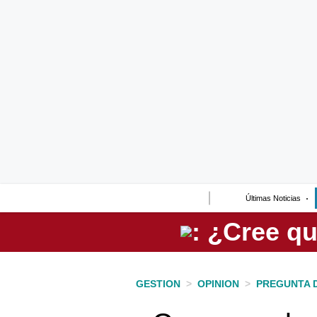
Lo último
Peru Quiosco
Portada
Empresas
Management & Empleo
Economía
Últimas Noticias
Mercados
Perú
Política
GESTION
>
OPINION
>
PREGUNTA 
Tu Dinero