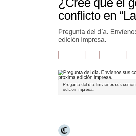
¿Cree que el g
Finanzas Personales
conflicto en “
Inmobiliarias
Pregunta del día. Envíeno
Plus G
edición impresa.
Opinión
Editorial
Pregunta de hoy
Blogs
Pregunta del día. Envíenos sus coment
edición impresa.
Tendencias
Lujo
Únete a nuestro canal
Viajes
Moda