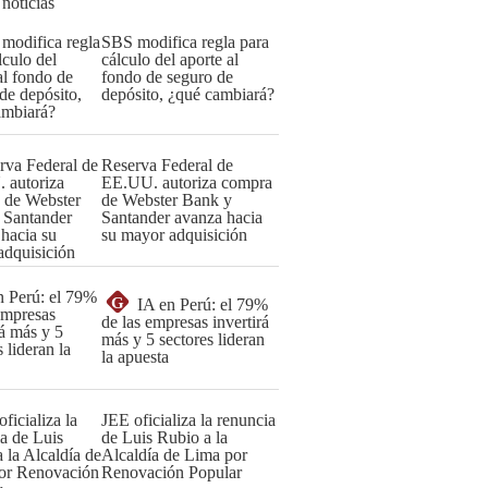
 noticias
SBS modifica regla para
cálculo del aporte al
fondo de seguro de
depósito, ¿qué cambiará?
Reserva Federal de
EE.UU. autoriza compra
de Webster Bank y
Santander avanza hacia
su mayor adquisición
G
IA en Perú: el 79%
de las empresas invertirá
más y 5 sectores lideran
la apuesta
JEE oficializa la renuncia
de Luis Rubio a la
Alcaldía de Lima por
Renovación Popular