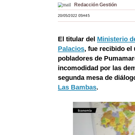
Redacción Gestión
Estilos
20/05/2022 05H45
Mundo
EEUU
El titular del
Ministerio 
México
Palacios
, fue recibido e
España
pobladores de Pumamar
Internacional
incomodidad por las demo
segunda mesa de diálogo 
Tecnología
Las Bambas
.
Club del Suscriptor
Mix
G de Gestión
Notas Contratadas