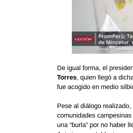
Podcast
Gestión TV
Videos
Fotogalerías
gestion.pe
De igual forma, el preside
¿quiénes
Torres
, quien llegó a dich
Somos?
fue acogido en medio silbi
Términos
Y
Condiciones
Pese al diálogo realizado,
Política
comunidades campesinas p
De
Privacidad
una “burla” por no haber l
Politica