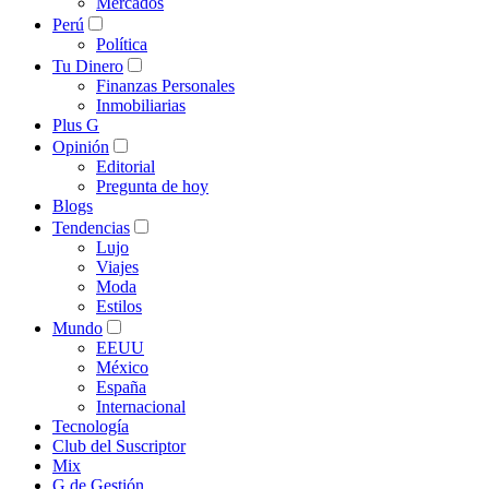
Mercados
Perú
Política
Tu Dinero
Finanzas Personales
Inmobiliarias
Plus G
Opinión
Editorial
Pregunta de hoy
Blogs
Tendencias
Lujo
Viajes
Moda
Estilos
Mundo
EEUU
México
España
Internacional
Tecnología
Club del Suscriptor
Mix
G de Gestión