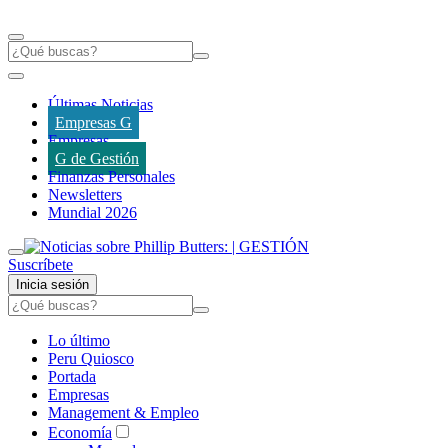
Últimas Noticias
Empresas G
Empresas
G de Gestión
Finanzas Personales
Newsletters
Mundial 2026
Suscríbete
Inicia sesión
Lo último
Peru Quiosco
Portada
Empresas
Management & Empleo
Economía