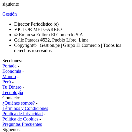
siguiente
Gestión
Director Periodístico (e)
VÍCTOR MELGAREJO
© Empresa Editora El Comercio S.A.
Calle Paracas #532, Pueblo Libre, Lima.
Copyright© | Gestion.pe | Grupo El Comercio | Todos los
derechos reservados
Secciones:
Portada
-
Economía
-
Mundo
-
Perú
-
Tu Dinero
-
Tecnología
Contacto:
¿Quiénes somos?
-
Términos y Condiciones
-
Política de Privacidad
-
Politica de Cookies
-
Preguntas Frecuentes
Síguenos: