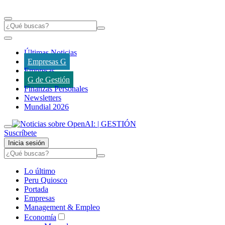
Últimas Noticias
Empresas G
Empresas
G de Gestión
Finanzas Personales
Newsletters
Mundial 2026
Suscríbete
Inicia sesión
Lo último
Peru Quiosco
Portada
Empresas
Management & Empleo
Economía