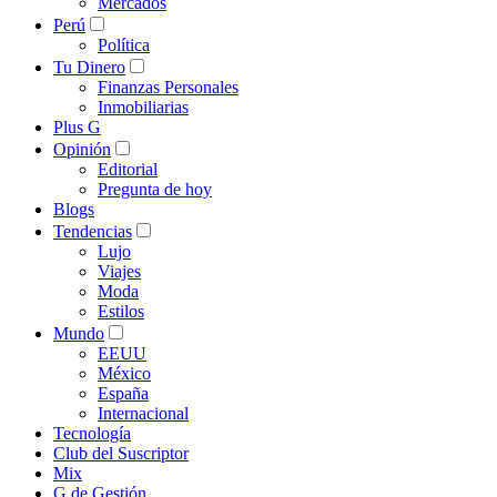
Mercados
Perú
Política
Tu Dinero
Finanzas Personales
Inmobiliarias
Plus G
Opinión
Editorial
Pregunta de hoy
Blogs
Tendencias
Lujo
Viajes
Moda
Estilos
Mundo
EEUU
México
España
Internacional
Tecnología
Club del Suscriptor
Mix
G de Gestión