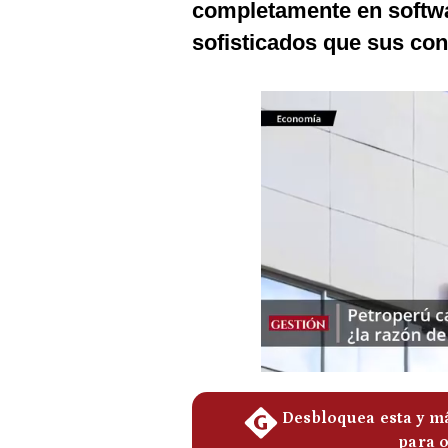
completamente en softw
Podcast
sofisticados que sus con
Gestión TV
Videos
Fotogalerías
gestion.pe
¿quiénes
Somos?
Términos
Y
Condiciones
Política
De
Privacidad
Politica