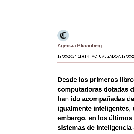
Estilos
Únete a nuestro canal
Mundo
EEUU
México
Agencia Bloomberg
España
13/03/2024 11H14
- ACTUALIZADO A 13/03/
Internacional
Tecnología
Desde los primeros libros
computadoras dotadas 
Club del Suscriptor
han ido acompañadas de
Mix
igualmente inteligentes,
G de Gestión
embargo, en los últimos
Notas Contratadas
sistemas de inteligencia 