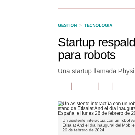
Finanzas Personales
Inmobiliarias
GESTION
>
TECNOLOGIA
Plus G
Startup respal
Opinión
para robots
Editorial
Pregunta de hoy
Una startup llamada Physic
Blogs
Tendencias
Lujo
Viajes
Un asistente interactúa con un robot Am
Etisalat And el día inaugural del Mobi
Moda
26 de febrero de 2024.