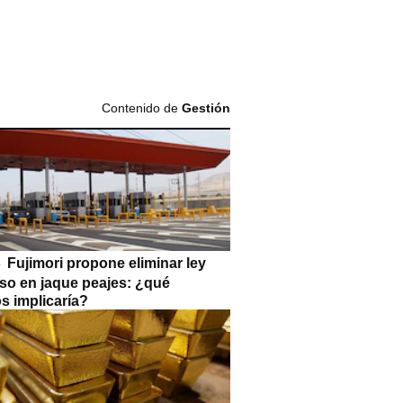
Contenido de
Gestión
Fujimori propone eliminar ley
so en jaque peajes: ¿qué
s implicaría?