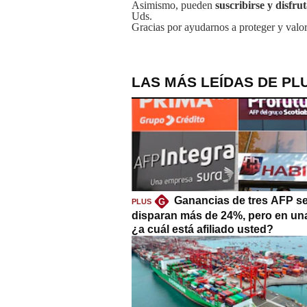
Asimismo, pueden
suscribirse y disfru
Uds.
Gracias por ayudarnos a proteger y valor
LAS MÁS LEÍDAS DE PL
Ganancias de tres AFP s
G
PLUS
disparan más de 24%, pero en un
¿a cuál está afiliado usted?