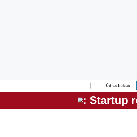
Lo último
Peru Quiosco
Portada
Empresas
Management & Empleo
Economía
Últimas Noticias
Mercados
Perú
Política
Tu Dinero