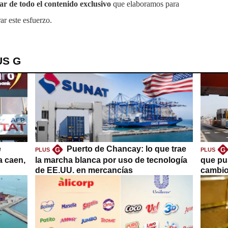
tar de todo el contenido exclusivo
que elaboramos para
ar este esfuerzo.
US G
e
Puerto de Chancay: lo que trae
G
G
PLUS
PLUS
a caen,
la marcha blanca por uso de tecnología
que pu
de EE.UU. en mercancías
cambio