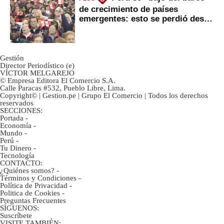
de crecimiento de países
emergentes: esto se perdió desde
2022
Gestión
Director Periodístico (e)
VÍCTOR MELGAREJO
© Empresa Editora El Comercio S.A.
Calle Paracas #532, Pueblo Libre, Lima.
Copyright© | Gestion.pe | Grupo El Comercio | Todos los derechos
reservados
SECCIONES:
Portada
-
Economía
-
Mundo
-
Perú
-
Tu Dinero
-
Tecnología
CONTACTO:
¿Quiénes somos?
-
Términos y Condiciones
-
Política de Privacidad
-
Politica de Cookies
-
Preguntas Frecuentes
SÍGUENOS:
Suscríbete
VISITE TAMBIÉN: