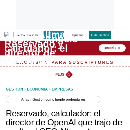
Últimas Noticias
Empresas G
Empresas
G de Gestión
Finanzas
Lo último
Peru Quiosco
SUSCRÍBETE
Portada
EXCLUSIVO PARA SUSCRIPTORES
Empresas
PLUS
G
Management & Empleo
GESTION
>
ECONOMIA
>
EMPRESAS
Economía
Añadir
Gestión
como fuente preferida en
Mercados
Reservado, calculador: el
Perú
director de OpenAI que trajo de
Política