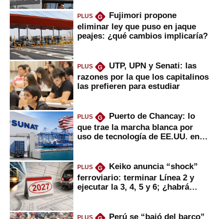
Fujimori propone
PLUS
G
eliminar ley que puso en jaque
peajes: ¿qué cambios implicaría?
UTP, UPN y Senati: las
PLUS
G
razones por la que los capitalinos
las prefieren para estudiar
Puerto de Chancay: lo
PLUS
G
que trae la marcha blanca por
uso de tecnología de EE.UU. en
mercancías
Keiko anuncia “shock”
PLUS
G
ferroviario: terminar Línea 2 y
ejecutar la 3, 4, 5 y 6; ¿habrá
avances?
Perú se “bajó del barco”
PLUS
G