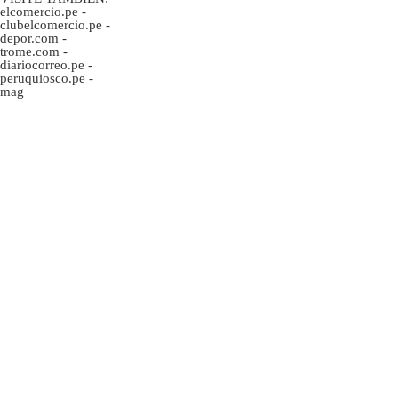
elcomercio.pe
-
clubelcomercio.pe
-
depor.com
-
trome.com
-
diariocorreo.pe
-
peruquiosco.pe
-
mag