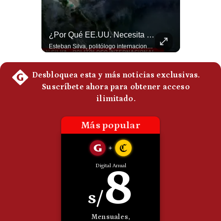
Politica
De
Cookies
Aranceles De Trump Ponen Bajo Presión A Las Exportaciones Del Perú | #EnClaveEconómica
¿Por Qué EE.UU. Necesita Desesperadamente Al Golfo? | Gestión Mundo
Preguntas
Analizamos la decisión de Estados Unidos de imponer nuevos aranceles a Perú y otros 59 países por presuntos incumplimientos relacionados con el trabajo forzoso. Esta medida amenaza envíos peruanos valorados en más de US$ 5.300 millones, lo que representa casi la mitad de todo lo que el Perú exportó al mercado estadounidense el año pasado. #EconomiaPeru #ExportacionesPeru #DonaldTrump #Aranceles #ComercioExterior #ArancelesTrump #NoticiasPeru #EEUU 👉 Suscríbete y activa la campana para no perderte nuestro análisis diario. 🌎 Síguenos en nuestras redes sociales: 📌 Web oficial: https://gestion.pe/mundo/ 📌 LinkedIn: http://bit.ly/3HYIET0 📌 X (Twitter): http://bit.ly/4noZtX9 📌 TikTok: http://bit.ly/4evB6TO
Esteban Silva, politólogo internacional, explica que Estados Unidos necesita el apoyo territorial y marítimo de sus aliados del Golfo para operar cerca de Irán. Según su análisis, Teherán busca amenazar su estabilidad energética y económica para que estos gobiernos presionen a Washington y lo obliguen a negociar. #Iran #EEUU #Geopolitica #NoticiasInternacionales #Shorts 👉 Suscríbete y activa la campana para no perderte nuestro análisis diario. 🌎 Síguenos en nuestras redes sociales: 📌 Web oficial: https://gestion.pe/mundo/ 📌 LinkedIn: http://bit.ly/3HYIET0 📌 X (Twitter): http://bit.ly/4noZtX9 📌 TikTok: http://bit.ly/4evB6TO
Frecuentes