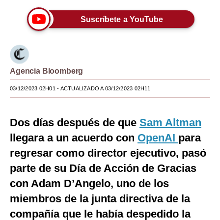
Moda
Suscríbete a YouTube
Estilos
Mundo
Agencia Bloomberg
EEUU
03/12/2023 02H01
- ACTUALIZADO A 03/12/2023 02H11
México
España
Dos días después de que
Sam Altman
Internacional
llegara a un acuerdo con
OpenAI
para
regresar como director ejecutivo, pasó
Tecnología
parte de su Día de Acción de Gracias
Club del Suscriptor
con Adam D’Angelo, uno de los
Mix
miembros de la junta directiva de la
G de Gestión
compañía que le había despedido la