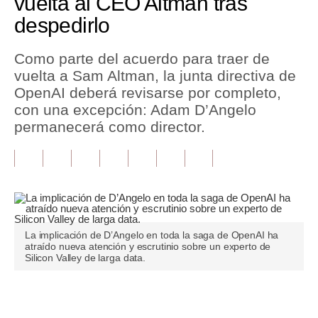
vuelta al CEO Altman tras
despedirlo
Tu Dinero
Finanzas Personales
Como parte del acuerdo para traer de
vuelta a Sam Altman, la junta directiva de
Inmobiliarias
OpenAI deberá revisarse por completo,
con una excepción: Adam D’Angelo
Plus G
permanecerá como director.
Opinión
Editorial
Pregunta de hoy
Blogs
La implicación de D’Angelo en toda la saga de OpenAI ha
atraído nueva atención y escrutinio sobre un experto de
Tendencias
Silicon Valley de larga data.
Lujo
Únete a nuestro canal
Viajes