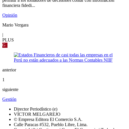
permitir a los tomadores de decisiones contar con información
financiera fidedi...
Opinión
Mario Vergara
|
PLUS
G
anterior
1
siguiente
Gestión
Director Periodístico (e)
VÍCTOR MELGAREJO
© Empresa Editora El Comercio S.A.
Calle Paracas #532, Pueblo Libre, Lima.