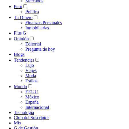
Mercados
Perú
Política
Tu Dinero
Finanzas Personales
Inmobiliarias
Plus G
Opinión
Editorial
Pregunta de hoy
Blogs
Tendencias
Lujo
Viajes
Moda
Estilos
Mundo
EEUU
México
España
Internacional
Tecnología
Club del Suscriptor
Mix
G de Gestión