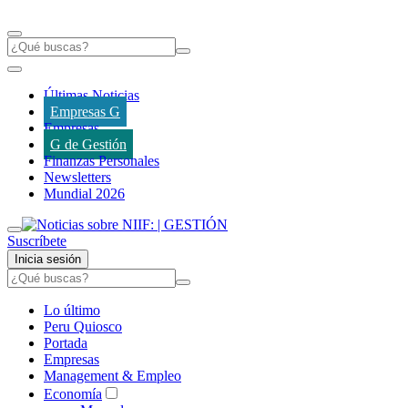
Últimas Noticias
Empresas G
Empresas
G de Gestión
Finanzas Personales
Newsletters
Mundial 2026
Suscríbete
Inicia sesión
Lo último
Peru Quiosco
Portada
Empresas
Management & Empleo
Economía