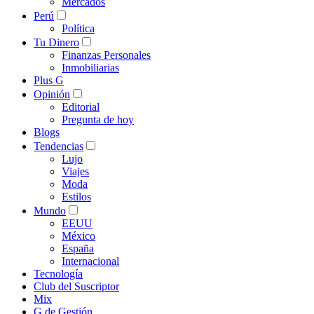
Mercados
Perú
Política
Tu Dinero
Finanzas Personales
Inmobiliarias
Plus G
Opinión
Editorial
Pregunta de hoy
Blogs
Tendencias
Lujo
Viajes
Moda
Estilos
Mundo
EEUU
México
España
Internacional
Tecnología
Club del Suscriptor
Mix
G de Gestión