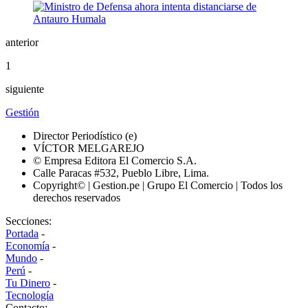
anterior
1
siguiente
Gestión
Director Periodístico (e)
VÍCTOR MELGAREJO
© Empresa Editora El Comercio S.A.
Calle Paracas #532, Pueblo Libre, Lima.
Copyright© | Gestion.pe | Grupo El Comercio | Todos los
derechos reservados
Secciones:
Portada
-
Economía
-
Mundo
-
Perú
-
Tu Dinero
-
Tecnología
Contacto: