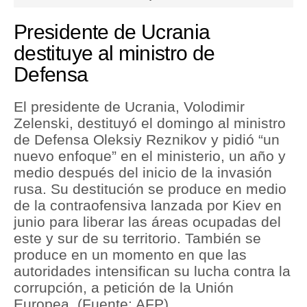
seconds
of
1
Tu Dinero
Presidente de Ucrania
minute,
32
destituye al ministro de
Finanzas Personales
seconds
Defensa
Inmobiliarias
El presidente de Ucrania, Volodimir
Plus G
Zelenski, destituyó el domingo al ministro
Opinión
de Defensa Oleksiy Reznikov y pidió “un
nuevo enfoque” en el ministerio, un año y
Editorial
medio después del inicio de la invasión
rusa. Su destitución se produce en medio
Pregunta de hoy
de la contraofensiva lanzada por Kiev en
Blogs
junio para liberar las áreas ocupadas del
este y sur de su territorio. También se
Tendencias
produce en un momento en que las
autoridades intensifican su lucha contra la
Lujo
corrupción, a petición de la Unión
Viajes
Europea. (Fuente: AFP)