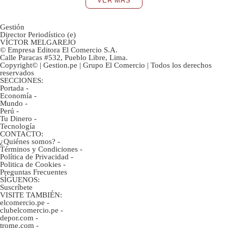
VER MÁS
Gestión
Director Periodístico (e)
VÍCTOR MELGAREJO
© Empresa Editora El Comercio S.A.
Calle Paracas #532, Pueblo Libre, Lima.
Copyright© | Gestion.pe | Grupo El Comercio | Todos los derechos
reservados
SECCIONES:
Portada
-
Economía
-
Mundo
-
Perú
-
Tu Dinero
-
Tecnología
CONTACTO:
¿Quiénes somos?
-
Términos y Condiciones
-
Política de Privacidad
-
Politica de Cookies
-
Preguntas Frecuentes
SÍGUENOS:
Suscríbete
VISITE TAMBIÉN:
elcomercio.pe
-
clubelcomercio.pe
-
depor.com
-
trome.com
-