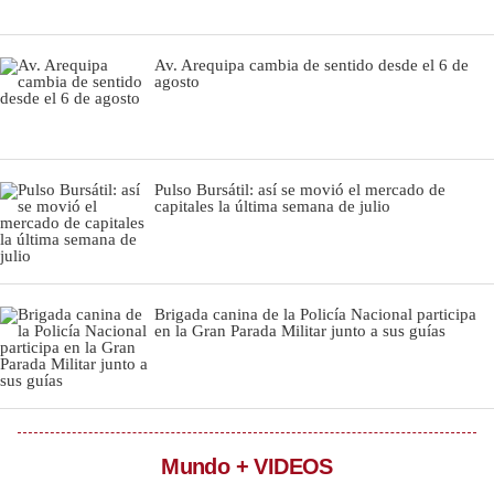
Notas Contratadas
Av. Arequipa cambia de sentido desde el 6 de
Podcast
agosto
Gestión TV
Videos
Pulso Bursátil: así se movió el mercado de
Fotogalerías
capitales la última semana de julio
gestion.pe
Brigada canina de la Policía Nacional participa
en la Gran Parada Militar junto a sus guías
¿quiénes
Somos?
Términos
Y
Condiciones
Política
Mundo + VIDEOS
De
Privacidad