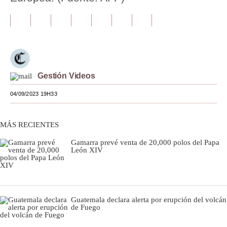
Moda
Estilos
Mundo
Gestión Videos
EEUU
04/09/2023 19H33
México
España
MÁS RECIENTES
Internacional
Gamarra prevé venta de 20,000 polos del Papa
León XIV
Tecnología
Club del Suscriptor
Mix
Guatemala declara alerta por erupción del volcán
de Fuego
G de Gestión