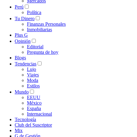
Mercados
Perú
Política
Tu Dinero
Finanzas Personales
Inmobiliarias
Plus G
Opinión
Editorial
Pregunta de hoy
Blogs
Tendencias
Lujo
Viajes
Moda
Estilos
Mundo
EEUU
México
España
Internacional
Tecnología
Club del Suscriptor
Mix
G de Gestión