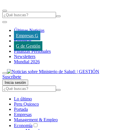
Últimas Noticias
Empresas G
Empresas
G de Gestión
Finanzas Personales
Newsletters
Mundial 2026
Suscríbete
Inicia sesión
Lo último
Peru Quiosco
Portada
Empresas
Management & Empleo
Economía