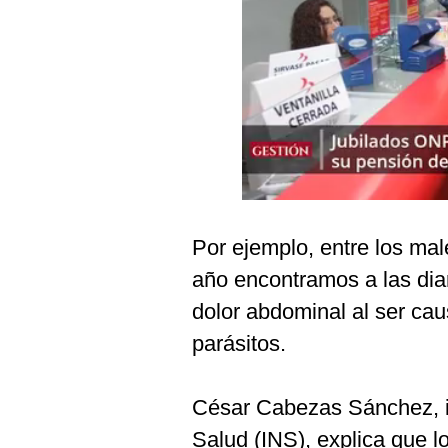
Podcast
Gestión TV
Videos
Fotogalerías
gestion.pe
Por ejemplo, entre los ma
¿quiénes
Somos?
año encontramos a las dia
Términos
dolor abdominal al ser cau
Y
Condiciones
parásitos.
Política
De
Privacidad
César Cabezas Sánchez, in
Politica
Salud (INS), explica que 