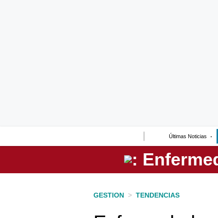
Lo último
Peru Quiosco
Portada
Empresas
Management & Empleo
Economía
Últimas Noticias
Mercados
Perú
Política
GESTION
>
TENDENCIAS
Tu Dinero