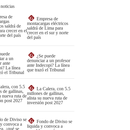
 noticias
G
Empresa de
montacargas eléctricos
saldrá de Lima para
crecer en el sur y norte
del país
G
¿Se puede
denunciar a un profesor
ante Indecopi? La línea
que trazó el Tribunal
G
La Calera, con 5.5
millones de gallinas,
alista su nueva ruta de
inversión post 2027
G
Fondo de Diviso se
liquida y convoca a