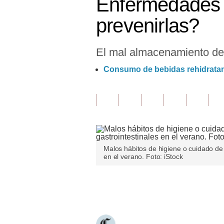
Enfermedades g
Finanzas Personales
prevenirlas?
Inmobiliarias
El mal almacenamiento de 
Plus G
Consumo de bebidas rehidratant
Opinión
Editorial
Pregunta de hoy
Blogs
Malos hábitos de higiene o cuidado de
Tendencias
en el verano. Foto: iStock
Lujo
Únete a nuestro canal
Viajes
Moda