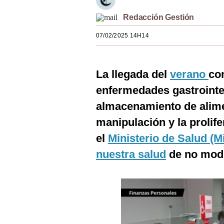
Estilos
Redacción Gestión
Mundo
07/02/2025 14H14
EEUU
México
La llegada del
verano
co
enfermedades gastrointe
España
almacenamiento de alim
Internacional
manipulación y la prolife
Tecnología
el
Ministerio de Salud (M
Club del Suscriptor
nuestra salud
de no modi
Mix
G de Gestión
Notas Contratadas