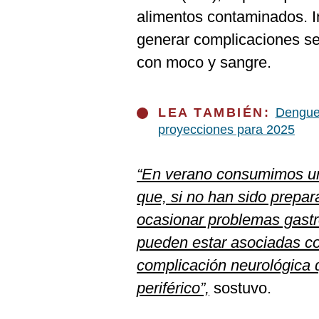
De
Cookies
alimentos contaminados. I
generar complicaciones ser
Preguntas
Frecuentes
con moco y sangre.
LEA TAMBIÉN:
Dengue
proyecciones para 2025
“En verano consumimos un
que, si no han sido prepa
ocasionar problemas gastro
pueden estar asociadas co
complicación neurológica 
periférico”,
sostuvo.