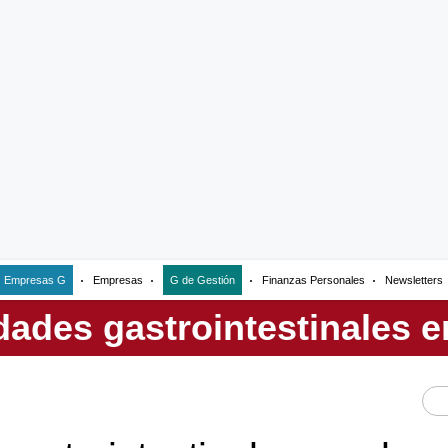
Empresas G
Empresas
G de Gestión
Finanzas Personales
Newsletters