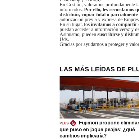
En Gestión, valoramos profundamente la 
informados.
Por ello, les recordamos q
distribuir, copiar total o parcialmente
autorizacion previa y expresa de Empre
En su lugar,
los invitamos a compartir 
puedan acceder a información veraz y de 
Asimismo, pueden
suscribirse y disfru
Uds.
Gracias por ayudarnos a proteger y valor
LAS MÁS LEÍDAS DE PL
Fujimori propone eliminar
G
PLUS
que puso en jaque peajes: ¿qué
cambios implicaría?