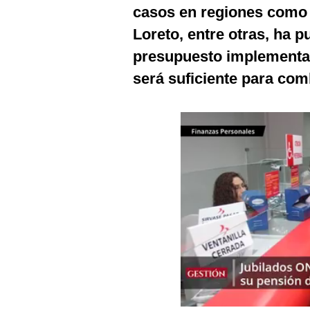
Podcast
casos en regiones como 
Loreto, entre otras, ha p
Gestión TV
presupuesto implementad
Videos
será suficiente para com
Fotogalerías
gestion.pe
¿quiénes
Somos?
Términos
Y
Condiciones
Política
De
Privacidad
Politica