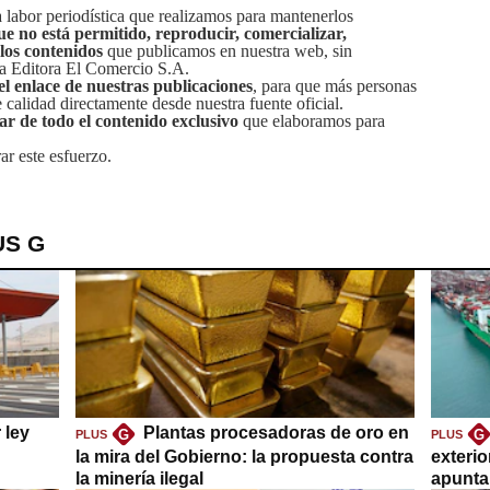
labor periodística que realizamos para mantenerlos
ue no está permitido, reproducir, comercializar,
 los contenidos
que publicamos en nuestra web, sin
sa Editora El Comercio S.A.
el enlace de nuestras publicaciones
, para que más personas
calidad directamente desde nuestra fuente oficial.
tar de todo el contenido exclusivo
que elaboramos para
ar este esfuerzo.
US G
 ley
Plantas procesadoras de oro en
G
G
PLUS
PLUS
la mira del Gobierno: la propuesta contra
exteri
la minería ilegal
apuntar