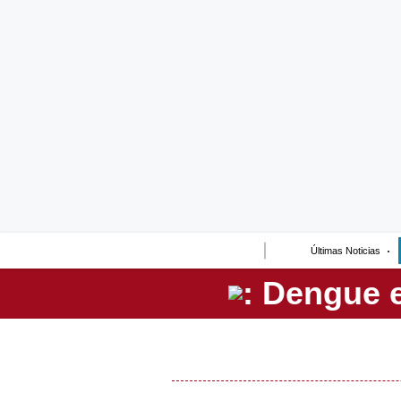
Lo último
Peru Quiosco
Portada
Empresas
Management & Empleo
Economía
Últimas Noticias
Mercados
Perú
Política
Tu Dinero