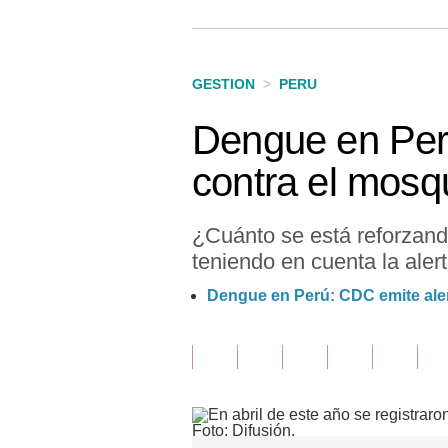
Finanzas Personales
Inmobiliarias
GESTION
>
PERU
Plus G
Dengue en Perú
Opinión
contra el mosqu
Editorial
Pregunta de hoy
¿Cuánto se está reforzand
teniendo en cuenta la aler
Blogs
Dengue en Perú: CDC emite ale
Tendencias
Lujo
Viajes
Moda