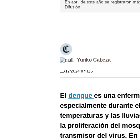
En abril de este año se registraron m
Estilos
Difusión.
Mundo
Únete a nuestro canal
EEUU
México
España
Yuriko Cabeza
Internacional
11/12/2024 07H15
Tecnología
Club del Suscriptor
El
dengue
es una enferm
especialmente durante el
Mix
temperaturas y las lluvi
G de Gestión
la proliferación del mosq
Notas Contratadas
transmisor del virus. En