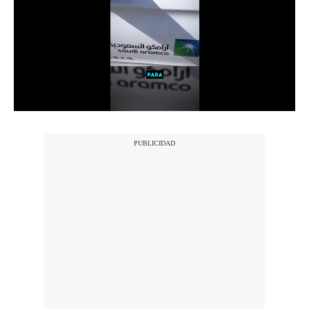
Notas Contratadas
Podcast
Gestión TV
Videos
Fotogalerías
gestion.pe
¿quiénes
Somos?
Términos
Y
Condiciones
Política
De
Privacidad