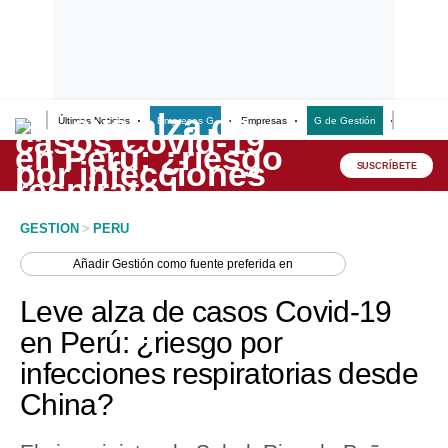
Últimas Noticias
Empresas G
Empresas
G de Gestión
Finanzas
Lo último
Peru Quiosco
SUSCRÍBETE
Portada
GESTION
>
PERU
Empresas
Añadir
Gestión
como fuente preferida en
Management & Empleo
Leve alza de casos Covid-19
Economía
en Perú: ¿riesgo por
infecciones respiratorias desde
Mercados
China?
Perú
Política