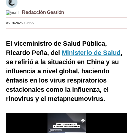
Moda
Redacción Gestión
Estilos
06/01/2025 12H35
Mundo
El viceministro de Salud Pública,
EEUU
Ricardo Peña, del
Ministerio de Salud
,
México
se refirió a la situación en China y su
España
influencia a nivel global, haciendo
énfasis en los virus respiratorios
Internacional
estacionales como la influenza, el
Tecnología
rinovirus y el metapneumovirus.
Club del Suscriptor
Mix
G de Gestión