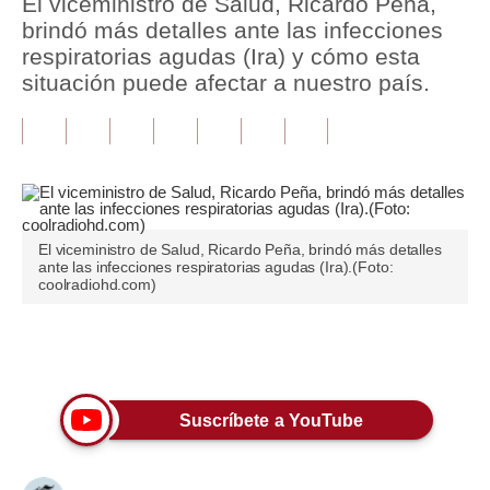
El viceministro de Salud, Ricardo Peña,
brindó más detalles ante las infecciones
Tu Dinero
respiratorias agudas (Ira) y cómo esta
situación puede afectar a nuestro país.
Finanzas Personales
Inmobiliarias
Plus G
Opinión
El viceministro de Salud, Ricardo Peña, brindó más detalles
Editorial
ante las infecciones respiratorias agudas (Ira).(Foto:
coolradiohd.com)
Pregunta de hoy
Blogs
Únete a nuestro canal
Tendencias
Suscríbete a YouTube
Lujo
Viajes