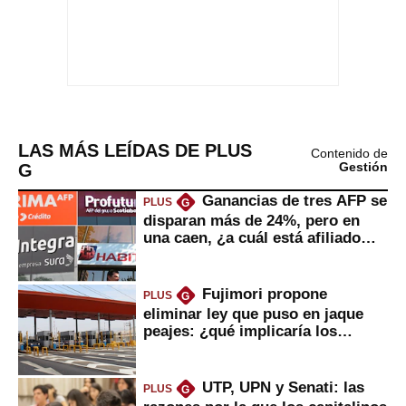
LAS MÁS LEÍDAS DE PLUS
Contenido de
G
Gestión
Ganancias de tres AFP se
PLUS
G
disparan más de 24%, pero en
una caen, ¿a cuál está afiliado
usted?
Fujimori propone
PLUS
G
eliminar ley que puso en jaque
peajes: ¿qué implicaría los
usuarios?
UTP, UPN y Senati: las
PLUS
G