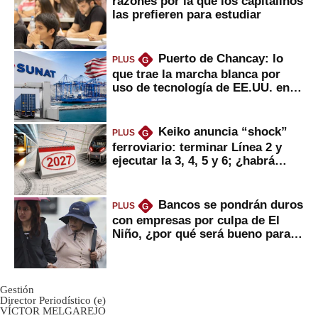
razones por la que los capitalinos
las prefieren para estudiar
Puerto de Chancay: lo
PLUS
G
que trae la marcha blanca por
uso de tecnología de EE.UU. en
mercancías
Keiko anuncia “shock”
PLUS
G
ferroviario: terminar Línea 2 y
ejecutar la 3, 4, 5 y 6; ¿habrá
avances?
Bancos se pondrán duros
PLUS
G
con empresas por culpa de El
Niño, ¿por qué será bueno para
ahorristas?
Gestión
Director Periodístico (e)
VÍCTOR MELGAREJO